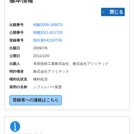
基本情報
‐ 閉じる
出願番号
特願2009-160073
公開番号
特開2011-011720
登録番号
特許第5421675号
出願日
2009/7/6
公開日
2011/1/20
出願人
本田技研工業株式会社、株式会社アツミテック
特許権者
株式会社アツミテック
権利化状況
権利化済
発明の名称
シフトレバー装置
登録者への連絡はこちら