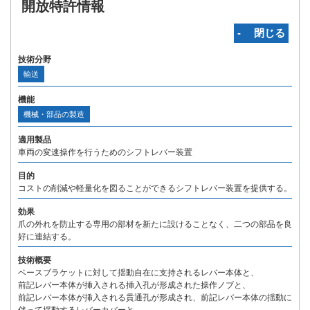
開放特許情報
‐ 閉じる
技術分野
輸送
機能
機械・部品の製造
適用製品
車両の変速操作を行うためのシフトレバー装置
目的
コストの削減や軽量化を図ることができるシフトレバー装置を提供する。
効果
爪の外れを防止する専用の部材を新たに設けることなく、二つの部品を良
好に連結する。
技術概要
ベースブラケットに対して揺動自在に支持されるレバー本体と、
前記レバー本体が挿入される挿入孔が形成された操作ノブと、
前記レバー本体が挿入される貫通孔が形成され、前記レバー本体の揺動に