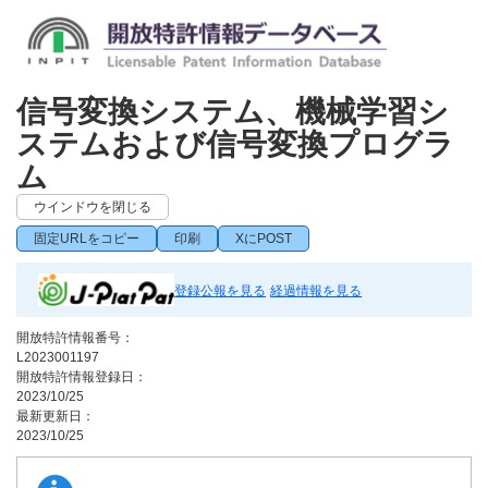
信号変換システム、機械学習シ
ステムおよび信号変換プログラ
ム
ウインドウを閉じる
固定URLをコピー
印刷
XにPOST
登録公報を見る
経過情報を見る
開放特許情報番号：
L2023001197
開放特許情報登録日：
2023/10/25
最新更新日：
2023/10/25