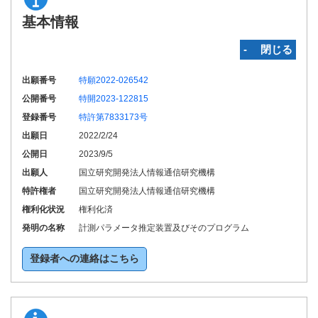
基本情報
‐ 閉じる
出願番号
特願2022-026542
公開番号
特開2023-122815
登録番号
特許第7833173号
出願日
2022/2/24
公開日
2023/9/5
出願人
国立研究開発法人情報通信研究機構
特許権者
国立研究開発法人情報通信研究機構
権利化状況
権利化済
発明の名称
計測パラメータ推定装置及びそのプログラム
登録者への連絡はこちら