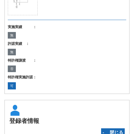
実施実績 ：
無
許諾実績 ：
無
特許権譲渡 ：
否
特許権実施許諾：
可
登録者情報
‐ 閉じる