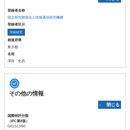
登録者名称
国立研究開発法人情報通信研究機構
登録者区分
学術研究
都道府県
東京都
名前
澤田 史武
その他の情報
‐ 閉じる
国際特許分類
（IPC第8版）
G01S13/90