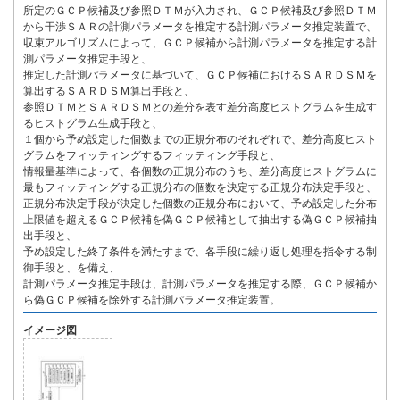
所定のＧＣＰ候補及び参照ＤＴＭが入力され、ＧＣＰ候補及び参照ＤＴＭ
から干渉ＳＡＲの計測パラメータを推定する計測パラメータ推定装置で、
収束アルゴリズムによって、ＧＣＰ候補から計測パラメータを推定する計
測パラメータ推定手段と、
推定した計測パラメータに基づいて、ＧＣＰ候補におけるＳＡＲＤＳＭを
算出するＳＡＲＤＳＭ算出手段と、
参照ＤＴＭとＳＡＲＤＳＭとの差分を表す差分高度ヒストグラムを生成す
るヒストグラム生成手段と、
１個から予め設定した個数までの正規分布のそれぞれで、差分高度ヒスト
グラムをフィッティングするフィッティング手段と、
情報量基準によって、各個数の正規分布のうち、差分高度ヒストグラムに
最もフィッティングする正規分布の個数を決定する正規分布決定手段と、
正規分布決定手段が決定した個数の正規分布において、予め設定した分布
上限値を超えるＧＣＰ候補を偽ＧＣＰ候補として抽出する偽ＧＣＰ候補抽
出手段と、
予め設定した終了条件を満たすまで、各手段に繰り返し処理を指令する制
御手段と、を備え、
計測パラメータ推定手段は、計測パラメータを推定する際、ＧＣＰ候補か
ら偽ＧＣＰ候補を除外する計測パラメータ推定装置。
イメージ図