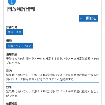
開放特許情報
‐ 閉じる
技術分野
情報・通信
機能
制御・ソフトウェア
適用製品
干渉ＳＡＲの計測パラメータを推定する計測パラメータ推定装置及びその
プログラム
目的
緊急時においても、干渉ＳＡＲの計測パラメータを高精度に推定できる計
測パラメータ推定装置及びそのプログラムを提供する。
効果
緊急時においても、干渉ＳＡＲの計測パラメータを高精度に推定すること
ができる。
技術概要