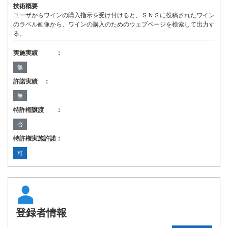
技術概要
ユーザからワインの購入指示を受け付けると、ＳＮＳに投稿されたワイン
のラベル画像から、ワインの購入のためのウェブページを検索して出力す
る。
実施実績 ：
無
許諾実績 ：
無
特許権譲渡 ：
否
特許権実施許諾：
可
登録者情報