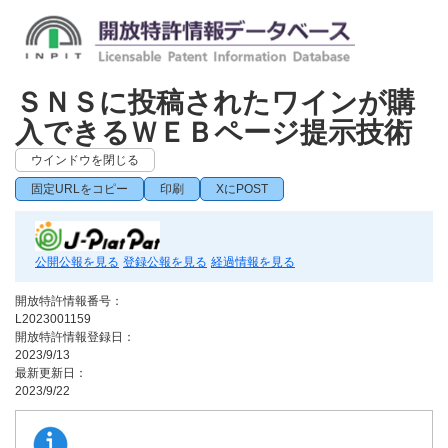
ＳＮＳに投稿されたワインが購
入できるＷＥＢページ提示技術
ウインドウを閉じる
固定URLをコピー
印刷
XにPOST
公開公報を見る
登録公報を見る
経過情報を見る
開放特許情報番号：
L2023001159
開放特許情報登録日：
2023/9/13
最新更新日：
2023/9/22