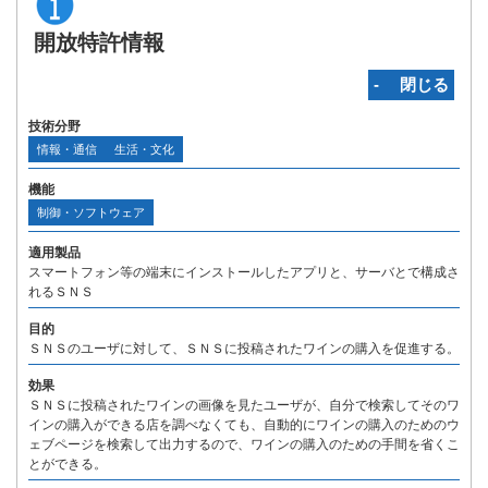
開放特許情報
‐ 閉じる
技術分野
情報・通信
生活・文化
機能
制御・ソフトウェア
適用製品
スマートフォン等の端末にインストールしたアプリと、サーバとで構成さ
れるＳＮＳ
目的
ＳＮＳのユーザに対して、ＳＮＳに投稿されたワインの購入を促進する。
効果
ＳＮＳに投稿されたワインの画像を見たユーザが、自分で検索してそのワ
インの購入ができる店を調べなくても、自動的にワインの購入のためのウ
ェブページを検索して出力するので、ワインの購入のための手間を省くこ
とができる。