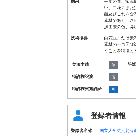
効果
長期の間、常温
い、白花豆また
酸及びこれを含
素材であり、さ
源由来の色、臭
技術概要
白花豆または紫
素材の一つ又は
うことを特徴と
実施実績 ：
許
無
特許権譲渡 ：
否
特許権実施許諾：
可
登録者情報
登録者名称
国立大学法人北海