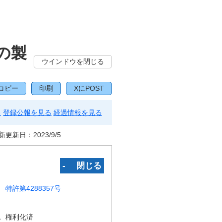
の製
ウインドウを閉じる
コピー
印刷
XにPOST
る
登録公報を見る
経過情報を見る
新更新日：
2023/9/5
‐ 閉じる
特許第4288357号
況
権利化済