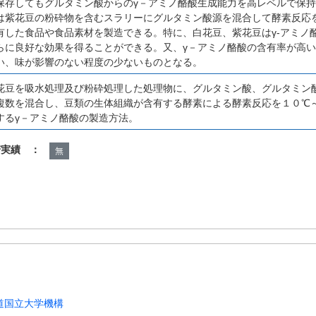
保存してもグルタミン酸からのγ－アミノ酪酸生成能力を高レベルで保
は紫花豆の粉砕物を含むスラリーにグルタミン酸源を混合して酵素反応
有した食品や食品素材を製造できる。特に、白花豆、紫花豆はγ-アミノ
らに良好な効果を得ることができる。又、γ－アミノ酪酸の含有率が高
い、味が影響のない程度の少ないものとなる。
花豆を吸水処理及び粉砕処理した処理物に、グルタミン酸、グルタミン
複数を混合し、豆類の生体組織が含有する酵素による酵素反応を１０℃
するγ－アミノ酪酸の製造方法。
諾実績 ：
無
道国立大学機構