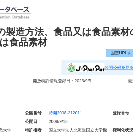
の製造方法、食品又は食品素材
は食品素材
固定URLを
公開公報を見
開放特許情報登録日：
2023/9/5
最
公開番号
特開2008-212011
登録番号
公開日
2008/9/18
業大学
特許権者
国立大学法人北海道国立大学機
権利化状