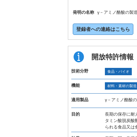
発明の名称
γ－アミノ酪酸の製
登録者への連絡はこちら
開放特許情報
技術分野
食品・バイオ
機能
材料・素材の製造
適用製品
γ－アミノ酪酸
目的
長期の保存に耐
タミン酸脱炭酸
られる食品又は