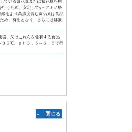
持している白花豆または紫花豆を用
を行うため、安定してγ－アミノ酪
酪酸をより高濃度含む食品又は食品
いため、有用となり、さらには酵素
酸塩、又はこれらを含有する食品
～３５℃、ｐＨ３．５～６．５で行
‐ 閉じる