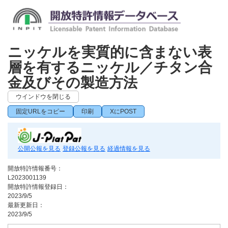
ニッケルを実質的に含まない表
層を有するニッケル／チタン合
金及びその製造方法
ウインドウを閉じる
固定URLをコピー
印刷
XにPOST
公開公報を見る
登録公報を見る
経過情報を見る
開放特許情報番号：
L2023001139
開放特許情報登録日：
2023/9/5
最新更新日：
2023/9/5