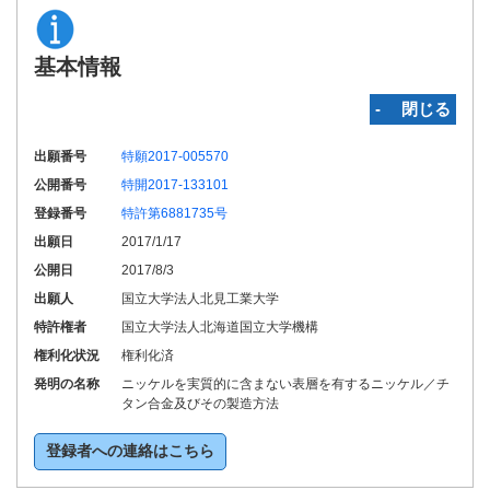
基本情報
‐ 閉じる
出願番号
特願2017-005570
公開番号
特開2017-133101
登録番号
特許第6881735号
出願日
2017/1/17
公開日
2017/8/3
出願人
国立大学法人北見工業大学
特許権者
国立大学法人北海道国立大学機構
権利化状況
権利化済
発明の名称
ニッケルを実質的に含まない表層を有するニッケル／チ
タン合金及びその製造方法
登録者への連絡はこちら