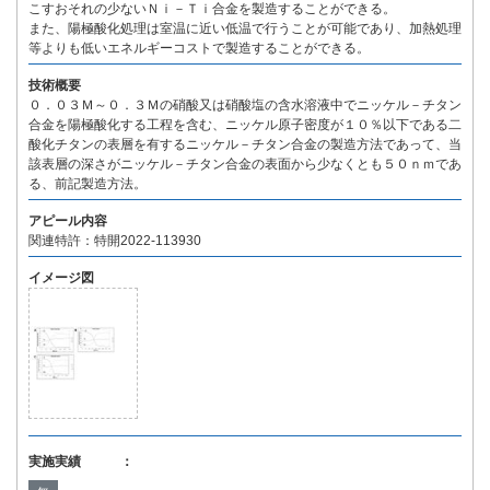
こすおそれの少ないＮｉ－Ｔｉ合金を製造することができる。
また、陽極酸化処理は室温に近い低温で行うことが可能であり、加熱処理
等よりも低いエネルギーコストで製造することができる。
技術概要
０．０３Ｍ～０．３Ｍの硝酸又は硝酸塩の含水溶液中でニッケル－チタン
合金を陽極酸化する工程を含む、ニッケル原子密度が１０％以下である二
酸化チタンの表層を有するニッケル－チタン合金の製造方法であって、当
該表層の深さがニッケル－チタン合金の表面から少なくとも５０ｎｍであ
る、前記製造方法。
アピール内容
関連特許：特開2022-113930
イメージ図
実施実績 ：