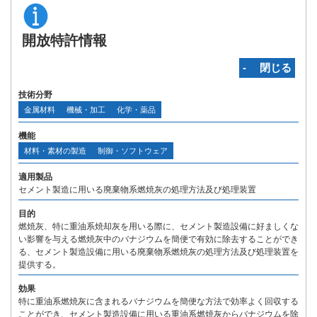
開放特許情報
‐ 閉じる
技術分野
金属材料
機械・加工
化学・薬品
機能
材料・素材の製造
制御・ソフトウェア
適用製品
セメント製造に用いる廃棄物系燃焼灰の処理方法及び処理装置
目的
燃焼灰、特に重油系焼却灰を用いる際に、セメント製造設備に好ましくな
い影響を与える燃焼灰中のバナジウムを簡便で有効に除去することができ
る、セメント製造設備に用いる廃棄物系燃焼灰の処理方法及び処理装置を
提供する。
効果
特に重油系燃焼灰に含まれるバナジウムを簡便な方法で効率よく回収する
ことができ、セメント製造設備に用いる重油系燃焼灰からバナジウムを除