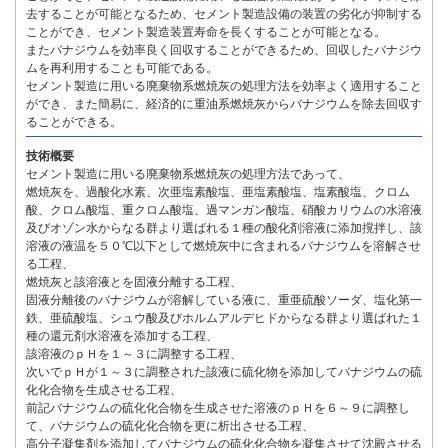
去することが可能となるため、セメント製造設備の装置の劣化が抑制する
ことができ、セメント製造装置寿命を長くすることが可能となる。
またバナジウムを効率良く回収することができるため、回収したバナジウ
ムを再利用することも可能である。
セメント製造に用いる廃棄物系燃焼灰の処理方法を効率よく適用すること
ができ、また簡易に、経済的に重油系燃焼灰からバナジウムを除去回収す
ることができる。
技術概要
セメント製造に用いる廃棄物系燃焼灰の処理方法であって、
燃焼灰を、過酸化水素、次亜塩素酸塩、亜塩素酸塩、塩素酸塩、クロム
酸、クロム酸塩、重クロム酸塩、過マンガン酸塩、硝酸カリウムの水溶液
及びオゾン水からなる群より選ばれる１種の酸化剤溶液に添加撹拌し、該
溶液の液温を５０℃以下として燃焼灰中に含まれるバナジウムを溶解させ
る工程、
燃焼灰と該溶液とを固液分離する工程、
固液分離後のバナジウムが溶解している液に、重亜硫酸ソーダ、塩化第一
鉄、亜硫酸塩、シュウ酸及びホルムアルデヒドからなる群より選ばれた１
種の還元剤水溶液を添加する工程、
該溶液のｐＨを１～３に調整する工程、
次いでｐＨが１～３に調整された該液に硫化物を添加してバナジウムの硫
化化合物を生成させる工程、
前記バナジウムの硫化化合物を生成させた溶液のｐＨを６～９に調整し
て、バナジウムの硫化化合物を更に析出させる工程、
高分子凝集剤を添加してバナジウムの硫化化合物を凝集させて沈殿させる