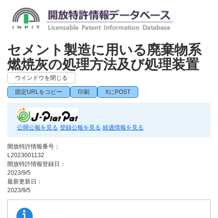
セメント製造に用いる廃棄物系
燃焼灰の処理方法及び処理装置
ウインドウを閉じる
固定URLをコピー
印刷
XにPOST
公開公報を見る
登録公報を見る
経過情報を見る
開放特許情報番号：
L2023001132
開放特許情報登録日：
2023/9/5
最新更新日：
2023/9/5