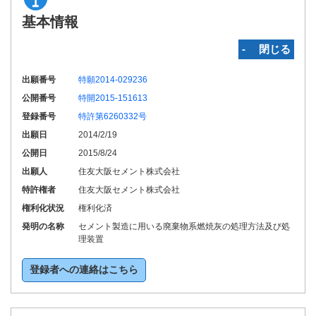
基本情報
‐ 閉じる
出願番号
特願2014-029236
公開番号
特開2015-151613
登録番号
特許第6260332号
出願日
2014/2/19
公開日
2015/8/24
出願人
住友大阪セメント株式会社
特許権者
住友大阪セメント株式会社
権利化状況
権利化済
発明の名称
セメント製造に用いる廃棄物系燃焼灰の処理方法及び処
理装置
登録者への連絡はこちら