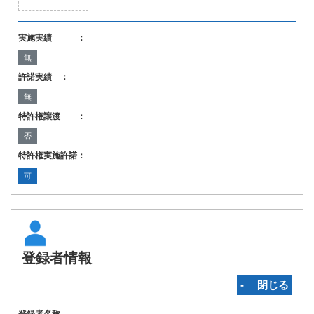
実施実績 ：
無
許諾実績 ：
無
特許権譲渡 ：
否
特許権実施許諾：
可
登録者情報
‐ 閉じる