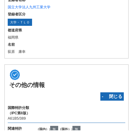
登録者名称
国立大学法人九州工業大学
登録者区分
大学・ＴＬＯ
都道府県
福岡県
名前
荻原 康幸
その他の情報
‐ 閉じる
国際特許分類
（IPC第8版）
A61B5/389
関連特許
（国内）:
無
（国外）:
無