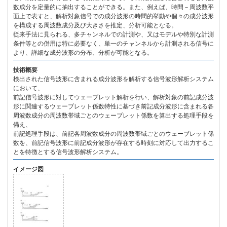
数成分を定量的に抽出することができる。また、例えば、時間－周波数平
面上で表すと、解析対象信号での成分波形の時間的挙動や個々の成分波形
を構成する周波数成分及び大きさを推定、分析可能となる。
従来手法に見られる、多チャンネルでの計測や、又はモデルや特別な計測
条件等との併用は特に必要なく、単一のチャンネルから計測される信号に
より、詳細な成分波形の分布、分析が可能となる。
技術概要
検出された信号波形に含まれる成分波形を解析する信号波形解析システム
において、
前記信号波形に対してウェーブレット解析を行い、解析対象の前記成分波
形に関連するウェーブレット係数特性に基づき前記成分波形に含まれる各
周波数成分の周波数帯域ごとのウェーブレット係数を算出する処理手段を
備え、
前記処理手段は、前記各周波数成分の周波数帯域ごとのウェーブレット係
数を、前記信号波形に前記成分波形が存在する時刻に対応して出力するこ
とを特徴とする信号波形解析システム。
イメージ図