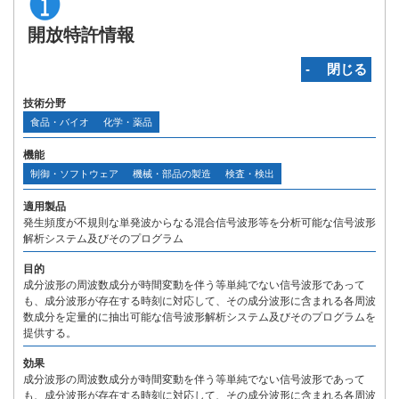
開放特許情報
‐ 閉じる
技術分野
食品・バイオ
化学・薬品
機能
制御・ソフトウェア
機械・部品の製造
検査・検出
適用製品
発生頻度が不規則な単発波からなる混合信号波形等を分析可能な信号波形
解析システム及びそのプログラム
目的
成分波形の周波数成分が時間変動を伴う等単純でない信号波形であって
も、成分波形が存在する時刻に対応して、その成分波形に含まれる各周波
数成分を定量的に抽出可能な信号波形解析システム及びそのプログラムを
提供する。
効果
成分波形の周波数成分が時間変動を伴う等単純でない信号波形であって
も、成分波形が存在する時刻に対応して、その成分波形に含まれる各周波