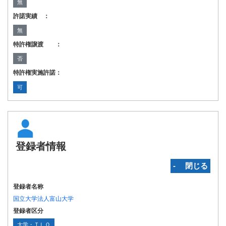
無
許諾実績 ：
無
特許権譲渡 ：
否
特許権実施許諾：
可
登録者情報
‐ 閉じる
登録者名称
国立大学法人富山大学
登録者区分
大学・ＴＬＯ