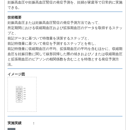
妊娠高血圧や妊娠高血圧腎症の発症予測を、妊婦が家庭等で日常的に実施
できる。
技術概要
妊娠高血圧または妊娠高血圧腎症の発症予測方法であって、
所定期間における収縮期血圧および拡張期血圧のデータを取得するステッ
プと、
前記データに基づいて特徴量を演算するステップと、
前記特徴量に基づいて発症を予測するステップとを有し、
前記特徴量に収縮期血圧の平均、拡張期血圧の平均を含むほかに、収縮期
血圧を妊娠日数に関して線形回帰した際の傾きおよび／または収縮期血圧
と拡張期血圧のピアソンの相関係数を含むことを特徴とする発症予測方
法。
イメージ図
実施実績 ：