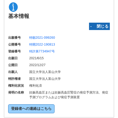
基本情報
‐ 閉じる
出願番号
特願2021-099260
公開番号
特開2022-190813
登録番号
特許第7734947号
出願日
2021/6/15
公開日
2022/12/27
出願人
国立大学法人富山大学
特許権者
国立大学法人富山大学
権利化状況
権利化済
発明の名称
妊娠高血圧または妊娠高血圧腎症の発症予測方法、発症
予測プログラムおよび発症予測装置
登録者への連絡はこちら