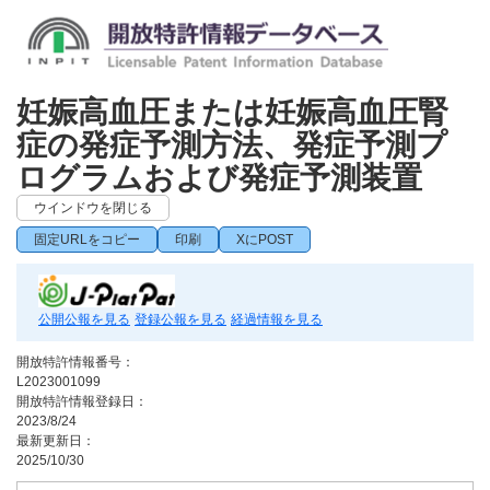
妊娠高血圧または妊娠高血圧腎
症の発症予測方法、発症予測プ
ログラムおよび発症予測装置
ウインドウを閉じる
固定URLをコピー
印刷
XにPOST
公開公報を見る
登録公報を見る
経過情報を見る
開放特許情報番号：
L2023001099
開放特許情報登録日：
2023/8/24
最新更新日：
2025/10/30