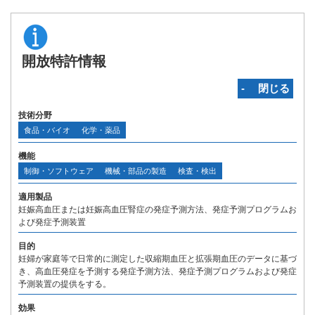
開放特許情報
‐ 閉じる
技術分野
食品・バイオ
化学・薬品
機能
制御・ソフトウェア
機械・部品の製造
検査・検出
適用製品
妊娠高血圧または妊娠高血圧腎症の発症予測方法、発症予測プログラムお
よび発症予測装置
目的
妊婦が家庭等で日常的に測定した収縮期血圧と拡張期血圧のデータに基づ
き、高血圧発症を予測する発症予測方法、発症予測プログラムおよび発症
予測装置の提供をする。
効果