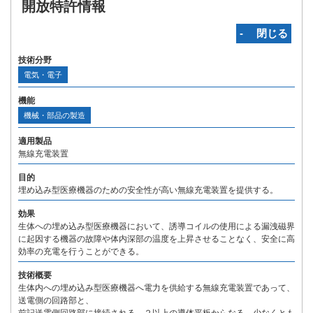
開放特許情報
‐ 閉じる
技術分野
電気・電子
機能
機械・部品の製造
適用製品
無線充電装置
目的
埋め込み型医療機器のための安全性が高い無線充電装置を提供する。
効果
生体への埋め込み型医療機器において、誘導コイルの使用による漏洩磁界
に起因する機器の故障や体内深部の温度を上昇させることなく、安全に高
効率の充電を行うことができる。
技術概要
生体内への埋め込み型医療機器へ電力を供給する無線充電装置であって、
送電側の回路部と、