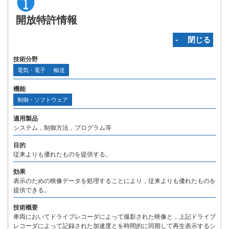
開放特許情報
‐ 閉じる
技術分野
電気・電子
輸送
機能
制御・ソフトウェア
適用製品
システム，制御方法，プログラム等
目的
従来よりも優れたものを提供する。
効果
表示のための映像データを処理することにより，従来よりも優れたものを
提供できる。
技術概要
車両においてドライブレコーダによって撮影された映像と，上記ドライブ
レコーダによって記録された加速度とを時間的に同期して再生表示するシ