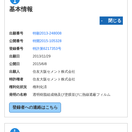
基本情報
‐ 閉じる
出願番号
特願2013-248008
公開番号
特開2015-105328
登録番号
特許第6217353号
出願日
2013/11/29
公開日
2015/6/8
出願人
住友大阪セメント株式会社
特許権者
住友大阪セメント株式会社
権利化状況
権利化済
発明の名称
透明樹脂組成物及び塗膜並びに熱線遮蔽フィルム
登録者への連絡はこちら