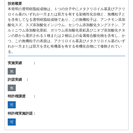
技術概要
本発明の透明樹脂組成物は、１つの分子中にメタクリロイル基及びアクリ
ロイル基のいずれか一方または双方を有する架橋性化合物と、無機粒子と
を含有してなる透明樹脂組成物であり、この無機粒子は、アンチモン添加
酸化スズ、スズ添加酸化インジウム、セシウム添加酸化タングステン、ア
ルミニウム添加酸化亜鉛、ガリウム添加酸化亜鉛及びニオブ添加酸化チタ
ンの群から選択される１種または２種以上の金属複合酸化物を含有し、か
つ、この無機粒子の表面は、アクリロイル基及びメタクリロイル基のいず
れか一方または双方を含む有機基を有する有機化合物にて修飾されてい
る。
実施実績 ：
無
許諾実績 ：
無
特許権譲渡 ：
可
特許権実施許諾：
可