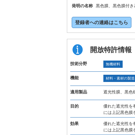
発明の名称
黒色膜、黒色膜付き
登録者への連絡はこちら
開放特許情報
技術分野
無機材料
機能
材料・素材の製造
適用製品
遮光性膜、黒色
目的
優れた遮光性を
には上記黒色膜
効果
優れた遮光性を
には上記黒色膜