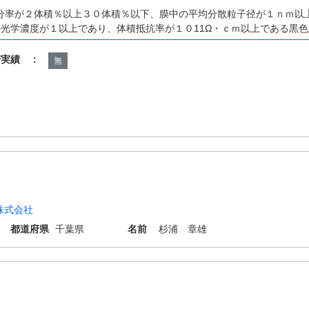
分率が２体積％以上３０体積％以下、膜中の平均分散粒子径が１ｎｍ以
の光学濃度が１以上であり、体積抵抗率が１０11Ω・ｃｍ以上である黒
諾実績 ：
無
株式会社
都道府県
千葉県
名前
杉浦 章雄