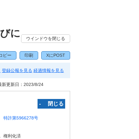
並びに
ウインドウを閉じる
コピー
印刷
XにPOST
る
登録公報を見る
経過情報を見る
最新更新日：
2023/8/24
‐ 閉じる
特許第5966278号
況
権利化済