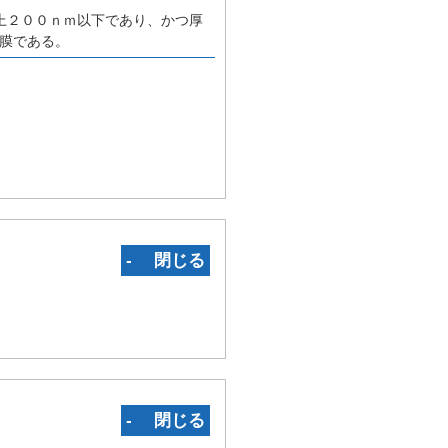
上２００ｎｍ以下であり、かつ厚
色膜である。
‐ 閉じる
‐ 閉じる