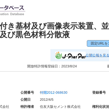
付き基材及び画像表示装置、
及び黒色材料分散液
固定URLを
公開公報を見
開放特許情報登録日：
2023/8/24
公開番号
特開2012-068630
登録番号
公開日
2012/4/5
式会社
特許権者
住友大阪セメント株式会社
権利化状