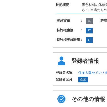
技術概要
黒色材料の体積
さ１μｍ当たり
実施実績 ：
許
無
特許権譲渡 ：
可
特許権実施許諾：
可
登録者情報
登録者名称
住友大阪セメント
登録者区分
企業
その他の情報