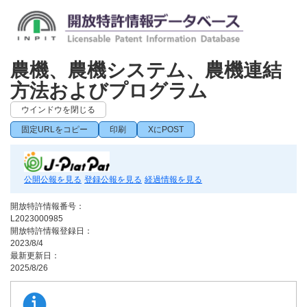
農機、農機システム、農機連結
方法およびプログラム
ウインドウを閉じる
固定URLをコピー
印刷
XにPOST
公開公報を見る
登録公報を見る
経過情報を見る
開放特許情報番号：
L2023000985
開放特許情報登録日：
2023/8/4
最新更新日：
2025/8/26