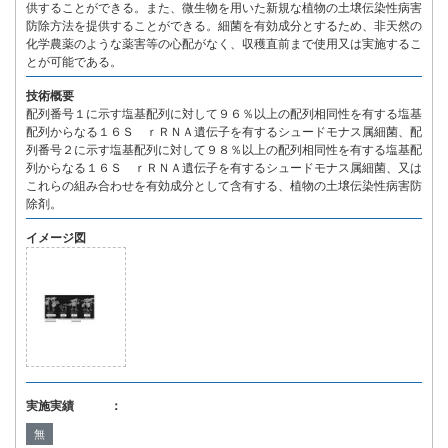
供することができる。また、微生物を用いた新規な植物の土壌伝染性病害
防除方法を提供することができる。細菌を有効成分とするため、非天然の
化学農薬のような薬害等の心配がなく、収穫直前まで使用又は実施するこ
とが可能である。
技術概要
配列番号１に示す塩基配列に対して９６％以上の配列相同性を有する塩基
配列からなる１６Ｓ ｒＲＮＡ遺伝子を有するシュードモナス属細菌、配
列番号２に示す塩基配列に対して９８％以上の配列相同性を有する塩基配
列からなる１６Ｓ ｒＲＮＡ遺伝子を有するシュードモナス属細菌、又は
これらの組み合わせを有効成分として含有する、植物の土壌伝染性病害防
除剤。
イメージ図
実施実績 ：
無