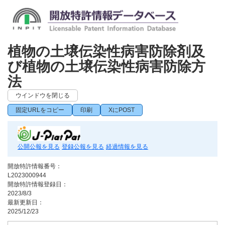
植物の土壌伝染性病害防除剤及
び植物の土壌伝染性病害防除方
法
ウインドウを閉じる
固定URLをコピー
印刷
XにPOST
公開公報を見る
登録公報を見る
経過情報を見る
開放特許情報番号：
L2023000944
開放特許情報登録日：
2023/8/3
最新更新日：
2025/12/23