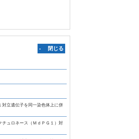
‐ 閉じる
１対立遺伝子を同一染色体上に併
クチュロネース（ＭｄＰＧ１）対