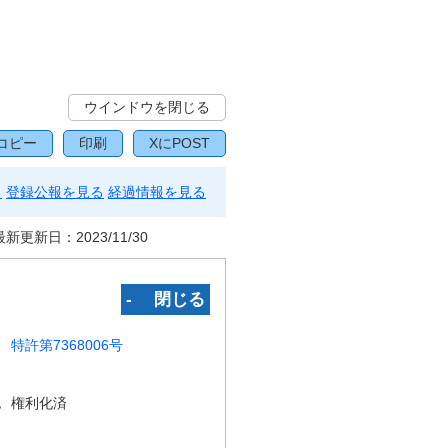
ウインドウを閉じる
コピー
印刷
XにPOST
る
登録公報を見る
経過情報を見る
最新更新日：
2023/11/30
‐ 閉じる
特許第7368006号
況
権利化済