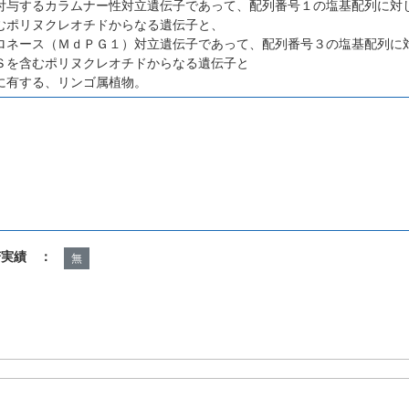
付与するカラムナー性対立遺伝子であって、配列番号１の塩基配列に対
むポリヌクレオチドからなる遺伝子と、
ロネース（ＭｄＰＧ１）対立遺伝子であって、配列番号３の塩基配列に
Ｓを含むポリヌクレオチドからなる遺伝子と
に有する、リンゴ属植物。
諾実績 ：
無