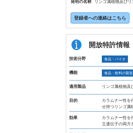
発明の名称
リンゴ属植物及びリ
登録者への連絡はこちら
開放特許情報
技術分野
食品・バイオ
機能
食品・飲料の製造
適用製品
リンゴ属植物及
目的
カラムナー性を
せ持つリンゴ属
効果
カラムナー性を
立遺伝子の両方