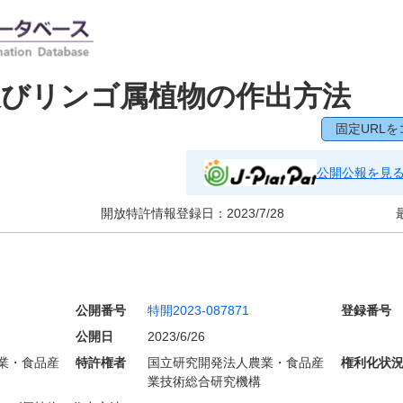
及びリンゴ属植物の作出方法
固定URLを
公開公報を見
開放特許情報登録日：
2023/7/28
公開番号
特開2023-087871
登録番号
公開日
2023/6/26
業・食品産
特許権者
国立研究開発法人農業・食品産
権利化状
業技術総合研究機構