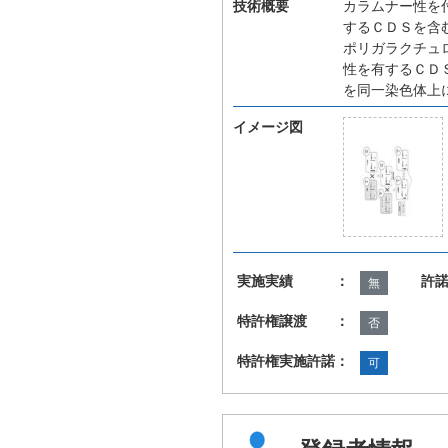
技術概要
カラムナー性を
するＣＤＳを含
ポリガラクチュ
性を有するＣＤ
を同一染色体上
イメージ図
実施実績 ：
許
無
特許権譲渡 ：
否
特許権実施許諾：
可