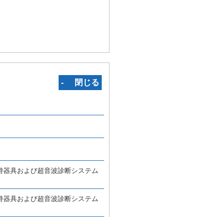
‐ 閉じる
持器具および超音波診断システム
持器具および超音波診断システム