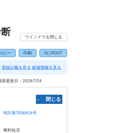
診断
ウインドウを閉じる
コピー
印刷
XにPOST
る
登録公報を見る
経過情報を見る
最新更新日：
2024/7/24
‐ 閉じる
特許第7506914号
況
権利化済