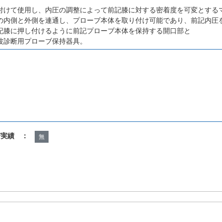
付けて使用し、内圧の調整によって前記膝に対する密着度を可変とする
の内側と外側を連通し、プローブ本体を取り付け可能であり、前記内圧
記膝に押し付けるように前記プローブ本体を保持する開口部と
波診断用プローブ保持器具。
諾実績 ：
無