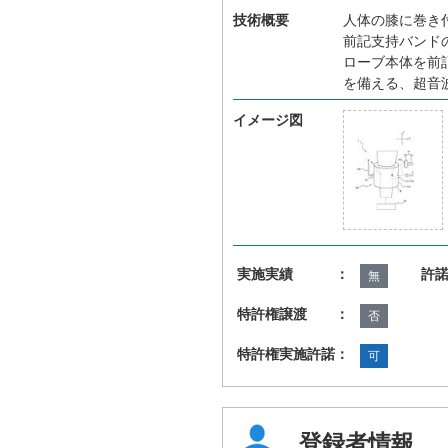
技術概要
人体の膝に巻き
前記支持バンド
ローブ本体を前
を備える、超音
イメージ図
実施実績 ：
許
無
特許権譲渡 ：
否
特許権実施許諾：
可
登録者情報