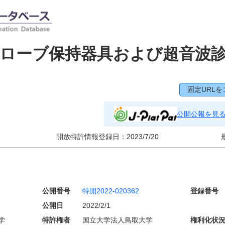
ローブ保持器具および超音波
固定URLを
公開公報を見
開放特許情報登録日：
2023/7/20
公開番号
特開2022-020362
登録番号
公開日
2022/2/1
学
特許権者
国立大学法人鳥取大学
権利化状