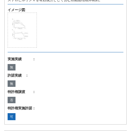
ストロビルリンＸを有効成分として含む癌細胞増殖抑制剤。
イメージ図
実施実績 ：
無
許諾実績 ：
無
特許権譲渡 ：
否
特許権実施許諾：
可