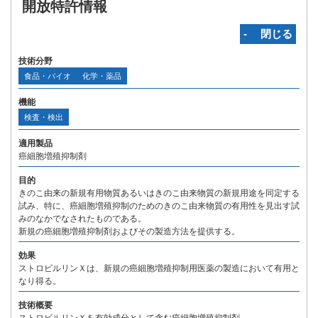
開放特許情報
‐ 閉じる
技術分野
食品・バイオ
化学・薬品
機能
検査・検出
適用製品
癌細胞増殖抑制剤
目的
きのこ由来の新規有用物質あるいはきのこ由来物質の新規用途を同定する
試み、特に、癌細胞増殖抑制のためのきのこ由来物質の有用性を見出す試
みのなかでなされたものである。
新規の癌細胞増殖抑制剤およびその製造方法を提供する。
効果
ストロビルリンＸは、新規の癌細胞増殖抑制用医薬の製造において有用と
なり得る。
技術概要