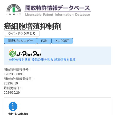
癌細胞増殖抑制剤
ウインドウを閉じる
固定URLをコピー
印刷
XにPOST
公開公報を見る
登録公報を見る
経過情報を見る
開放特許情報番号：
L2023000896
開放特許情報登録日：
2023/7/19
最新更新日：
2024/10/29