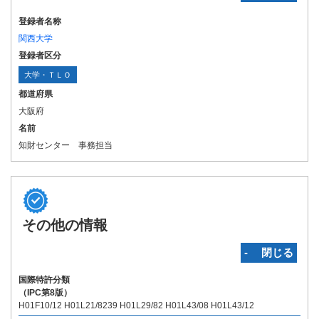
登録者名称
関西大学
登録者区分
大学・ＴＬＯ
都道府県
大阪府
名前
知財センター 事務担当
その他の情報
‐ 閉じる
国際特許分類
（IPC第8版）
H01F10/12 H01L21/8239 H01L29/82 H01L43/08 H01L43/12