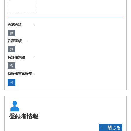
実施実績 ：
無
許諾実績 ：
無
特許権譲渡 ：
否
特許権実施許諾：
可
登録者情報
‐ 閉じる