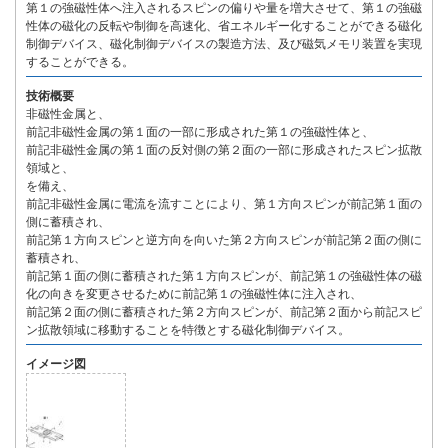
第１の強磁性体へ注入されるスピンの偏りや量を増大させて、第１の強磁
性体の磁化の反転や制御を高速化、省エネルギー化することができる磁化
制御デバイス、磁化制御デバイスの製造方法、及び磁気メモリ装置を実現
することができる。
技術概要
非磁性金属と、
前記非磁性金属の第１面の一部に形成された第１の強磁性体と、
前記非磁性金属の第１面の反対側の第２面の一部に形成されたスピン拡散
領域と、
を備え、
前記非磁性金属に電流を流すことにより、第１方向スピンが前記第１面の
側に蓄積され、
前記第１方向スピンと逆方向を向いた第２方向スピンが前記第２面の側に
蓄積され、
前記第１面の側に蓄積された第１方向スピンが、前記第１の強磁性体の磁
化の向きを変更させるために前記第１の強磁性体に注入され、
前記第２面の側に蓄積された第２方向スピンが、前記第２面から前記スピ
ン拡散領域に移動することを特徴とする磁化制御デバイス。
イメージ図