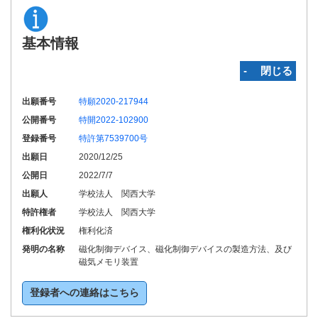
基本情報
‐ 閉じる
出願番号
特願2020-217944
公開番号
特開2022-102900
登録番号
特許第7539700号
出願日
2020/12/25
公開日
2022/7/7
出願人
学校法人 関西大学
特許権者
学校法人 関西大学
権利化状況
権利化済
発明の名称
磁化制御デバイス、磁化制御デバイスの製造方法、及び
磁気メモリ装置
登録者への連絡はこちら