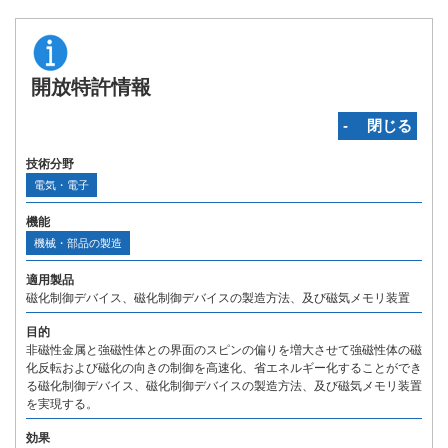
開放特許情報
‐ 閉じる
技術分野
電気・電子
機能
機械・部品の製造
適用製品
磁化制御デバイス、磁化制御デバイスの製造方法、及び磁気メモリ装置
目的
非磁性金属と強磁性体との界面のスピンの偏りを増大させて強磁性体の磁
化反転および磁化の向きの制御を高速化、省エネルギー化することができ
る磁化制御デバイス、磁化制御デバイスの製造方法、及び磁気メモリ装置
を実現する。
効果