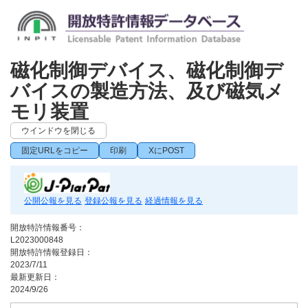
磁化制御デバイス、磁化制御デ
バイスの製造方法、及び磁気メ
モリ装置
ウインドウを閉じる
固定URLをコピー
印刷
XにPOST
公開公報を見る
登録公報を見る
経過情報を見る
開放特許情報番号：
L2023000848
開放特許情報登録日：
2023/7/11
最新更新日：
2024/9/26