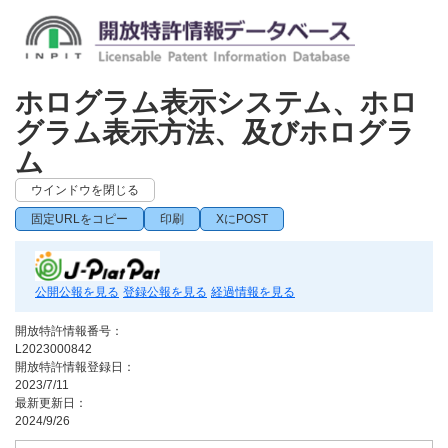
ホログラム表示システム、ホロ
グラム表示方法、及びホログラ
ム
ウインドウを閉じる
固定URLをコピー
印刷
XにPOST
公開公報を見る
登録公報を見る
経過情報を見る
開放特許情報番号：
L2023000842
開放特許情報登録日：
2023/7/11
最新更新日：
2024/9/26