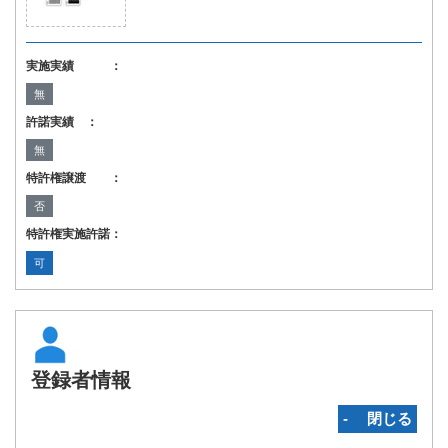
実施実績 ：
無
許諾実績 ：
無
特許権譲渡 ：
否
特許権実施許諾：
可
登録者情報
‐ 閉じる