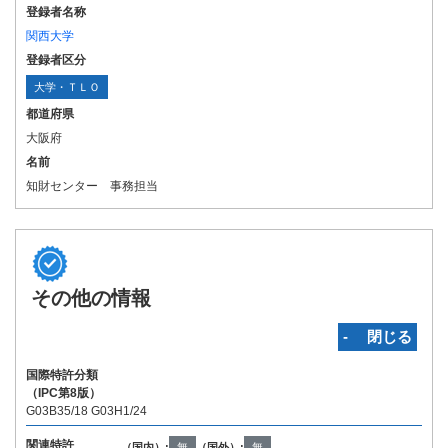
登録者名称
関西大学
登録者区分
大学・ＴＬＯ
都道府県
大阪府
名前
知財センター 事務担当
その他の情報
‐ 閉じる
国際特許分類
（IPC第8版）
G03B35/18 G03H1/24
関連特許
（国内）:
無
（国外）:
無