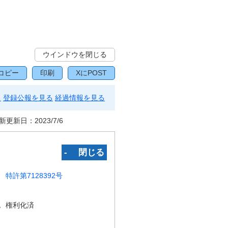
ウインドウを閉じる
コピー
印刷
XにPOST
る
登録公報を見る
経過情報を見る
新更新日：
2023/7/6
‐ 閉じる
特許第7128392号
況
権利化済