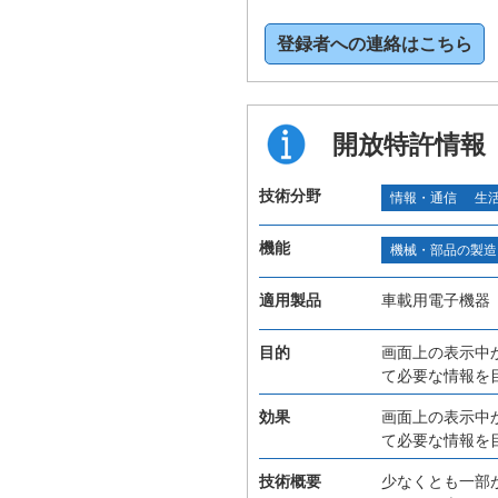
登録者への連絡はこちら
開放特許情報
技術分野
情報・通信
生
機能
機械・部品の製造
適用製品
車載用電子機器
目的
画面上の表示中
て必要な情報を
効果
画面上の表示中
て必要な情報を
技術概要
少なくとも一部