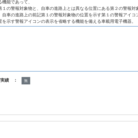
る機能であって、
第１の警報対象物と、自車の進路上とは異なる位置にある第２の警報対
、自車の進路上の前記第１の警報対象物の位置を示す第１の警報アイコ
置を示す警報アイコンの表示を省略する機能を備える車載用電子機器。
諾実績 ：
無