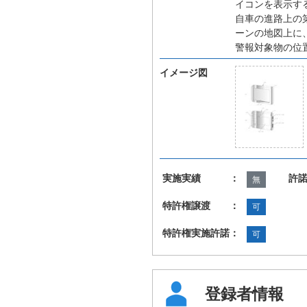
イコンを表示す
自車の進路上の
ーンの地図上に
警報対象物の位
イメージ図
実施実績 ：
許
無
特許権譲渡 ：
可
特許権実施許諾：
可
登録者情報