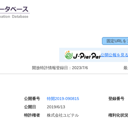
固定URLを
公開公報を見
開放特許情報登録日：
2023/7/6
最
公開番号
特開2019-090815
登録番号
公開日
2019/6/13
特許権者
株式会社ユピテル
権利化状