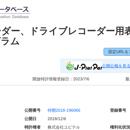
ーダー、ドライブレコーダー用
グラム
固定URLを
公開公報を見
開放特許情報登録日：
2023/7/6
最
公開番号
特開2018-196066
登録番号
公開日
2018/12/6
特許権者
株式会社ユピテル
権利化状