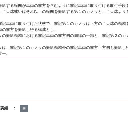
撮影する範囲が車両の前方を含むように前記車両に取り付ける取付手段
、半天球或いはそれ以上の範囲を撮影する第１のカメラと、半天球より
前記車両に取り付けた状態で、前記第１のカメラは下方の半天球の領域
両の前方を撮影し得る構成とし、
ラの撮影領域における前記車両の前方側の周縁の一部と、前記第２のカ
ラは、前記第１のカメラの撮影領域外の前記車両の前方上方側も撮影し
ダー。
諾実績 ：
無