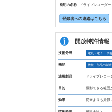
発明の名称
ドライブレコーダー
登録者への連絡はこちら
開放特許情報
技術分野
電気・電子
情
機能
機械・部品の製造
適用製品
ドライブレコー
目的
撮影できる範囲
効果
従来よりも撮影
技術概要
撮影手段と、