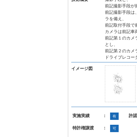
前記撮影手段が
前記撮影手段は
ラを備え、
前記取付手段で
カメラは前記車
前記第１のカメ
とし、
前記第２のカメ
ドライブレコー
イメージ図
実施実績 ：
許
有
特許権譲渡 ：
可