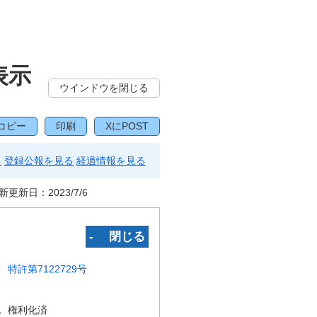
表示
ウインドウを閉じる
コピー
印刷
XにPOST
る
登録公報を見る
経過情報を見る
新更新日：
2023/7/6
‐ 閉じる
特許第7122729号
況
権利化済