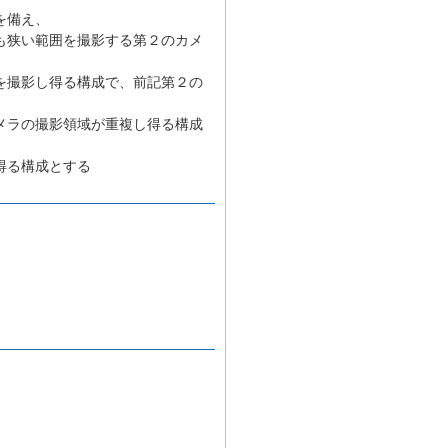
を備え、
も狭い範囲を撮影する第２のカメ
を撮影し得る構成で、前記第２の
メラの撮影領域が重複し得る構成
得る構成とする