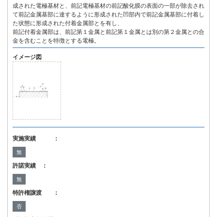
成された電極基材と、前記電極基材の前記酸化膜の表面の一部が除去され
て前記金属基部に達するように形成された凹部内で前記金属基部に付着し
た状態に形成された付着金属部とを有し、
前記付着金属部は、前記第１金属と前記第１金属とは別の第２金属との合
金を含むことを特徴とする電極。
イメージ図
実施実績 ：
無
許諾実績 ：
無
特許権譲渡 ：
否