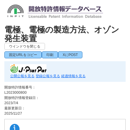
電極、電極の製造方法、オゾン
発生装置
ウインドウを閉じる
固定URLをコピー
印刷
XにPOST
公開公報を見る
登録公報を見る
経過情報を見る
開放特許情報番号：
L2023000800
開放特許情報登録日：
2023/7/4
最新更新日：
2025/11/27