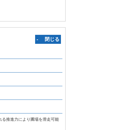
‐ 閉じる
れる推進力により圃場を滑走可能