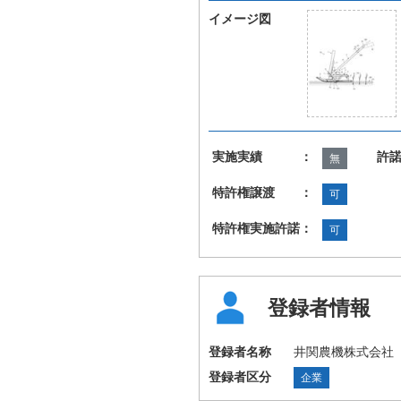
イメージ図
実施実績 ：
許
無
特許権譲渡 ：
可
特許権実施許諾：
可
登録者情報
登録者名称
井関農機株式会社
登録者区分
企業