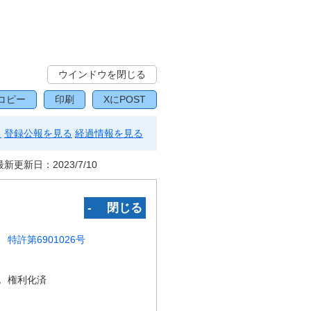
ウインドウを閉じる
コピー
印刷
XにPOST
る
登録公報を見る
経過情報を見る
最新更新日：
2023/7/10
‐ 閉じる
特許第6901026号
況
権利化済