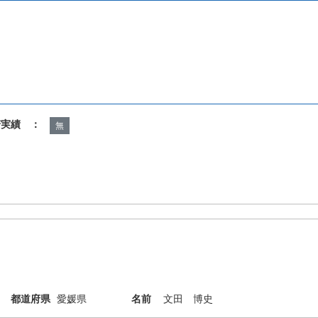
諾実績 ：
無
都道府県
愛媛県
名前
文田 博史