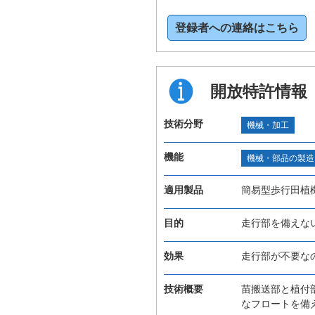
登録者への連絡はこちら
開放特許情報
技術分野
機械・加工
機能
機械・部品の製造
適用製品
簡易型歩行田植
目的
走行部を備えな
効果
走行部が不要な
技術概要
苗搬送部と植付
なフロートを備