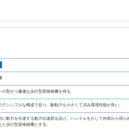
機
い小型かつ廉価な歩行型苗移植機を得る。
のでシンプルな構成で且つ、駆動力も小さくて済み環境性能が良い。
部に動力を伝達する動力伝達部を設け、ハンドルを介して外部から得ら
えた歩行型苗移植機とする。