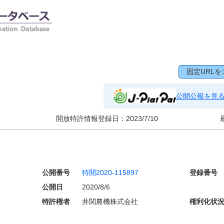
固定URLを
公開公報を見
開放特許情報登録日：
2023/7/10
公開番号
特開2020-115897
登録番号
公開日
2020/8/6
特許権者
井関農機株式会社
権利化状