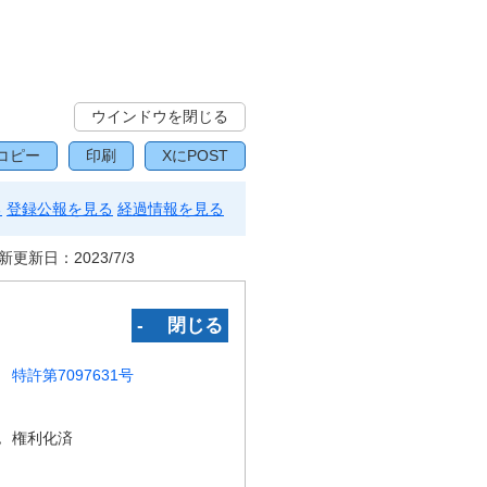
ウインドウを閉じる
コピー
印刷
XにPOST
る
登録公報を見る
経過情報を見る
新更新日：
2023/7/3
‐ 閉じる
特許第7097631号
況
権利化済