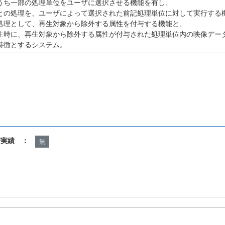
うち一部の処理単位をユーザに選択させる機能を有し、
との処理を、ユーザによって選択された前記処理単位に対して実行する
処理として、再生対象から除外する属性を付与する機能と、
生時に、再生対象から除外する属性が付与された処理単位内の映像デー
特徴とするシステム。
諾実績 ：
無