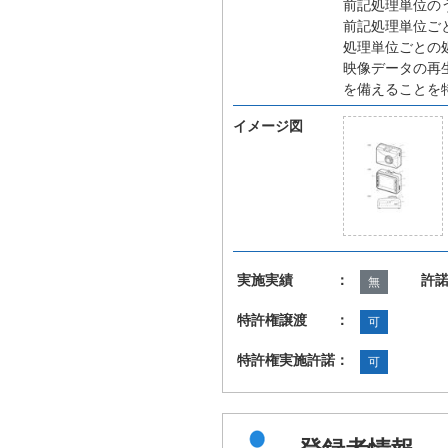
前記処理単位の
前記処理単位ご
処理単位ごとの
映像データの再
を備えることを
イメージ図
実施実績 ：
許
無
特許権譲渡 ：
可
特許権実施許諾：
可