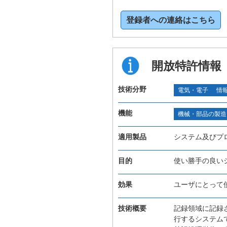
登録者への連絡はこちら
開放特許情報
技術分野
電気・電子
情
機能
機械・部品の製造
適用製品
システム及びプ
目的
使い勝手の良い
効果
ユーザにとって
技術概要
記録領域に記録
行するシステム