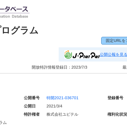
プログラム
固定URLを
公開公報を見
開放特許情報登録日：
2023/7/3
最
公開番号
特開2021-036701
登録番号
公開日
2021/3/4
特許権者
株式会社ユピテル
権利化状
ラム