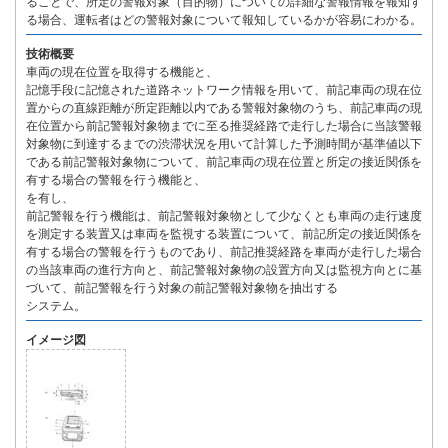
ることで、所定の警報対象（目的物）についての詳細な警報情報を報知す
る場合、運転者はどの警報対象について報知しているかが容易にわかる。
技術概要
車両の現在位置を取得する機能と、
記憶手段に記憶された道路ネットワーク情報を用いて、前記車両の現在位
置からの直線距離が所定距離以内である警報対象物のうち、前記車両の現
在位置から前記警報対象物までに至る推奨経路で走行した場合に当該警報
対象物に到達するまでの渋滞状況を用いて計算した予測時間が基準値以下
である前記警報対象物について、前記車両の現在位置と所定の接近関係を
有する場合の警報を行う機能と、
を有し、
前記警報を行う機能は、前記警報対象物として少なくとも車両の走行速度
を測定する装置又は車両を監視する装置について、前記所定の接近関係を
有する場合の警報を行うものであり、前記推奨経路を車両が走行した場合
の当該車両の進行方向と、前記警報対象物の設置方向又は監視方向とに基
づいて、前記警報を行う対象の前記警報対象物を抽出する
システム。
イメージ図