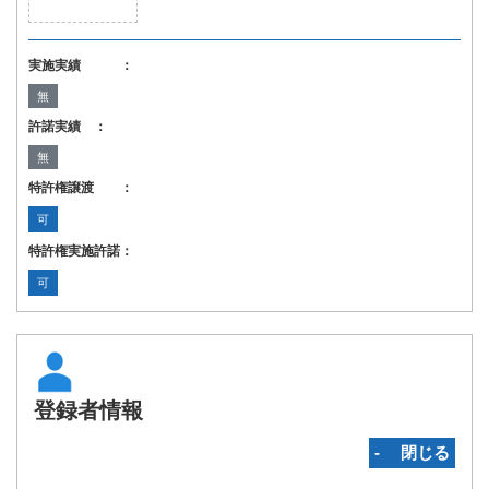
実施実績 ：
無
許諾実績 ：
無
特許権譲渡 ：
可
特許権実施許諾：
可
登録者情報
‐ 閉じる