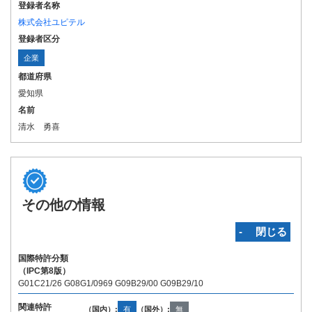
登録者名称
株式会社ユピテル
登録者区分
企業
都道府県
愛知県
名前
清水 勇喜
その他の情報
‐ 閉じる
国際特許分類
（IPC第8版）
G01C21/26 G08G1/0969 G09B29/00 G09B29/10
関連特許
（国内）:
有
（国外）:
無