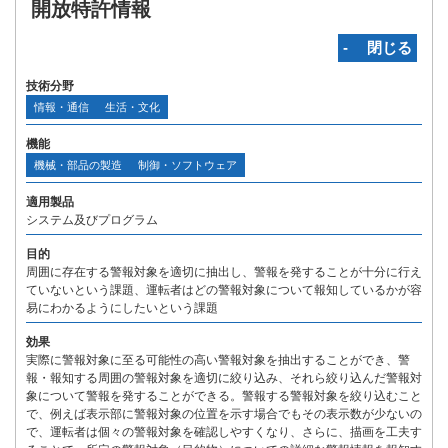
開放特許情報
‐ 閉じる
技術分野
情報・通信
生活・文化
機能
機械・部品の製造
制御・ソフトウェア
適用製品
システム及びプログラム
目的
周囲に存在する警報対象を適切に抽出し、警報を発することが十分に行え
ていないという課題、運転者はどの警報対象について報知しているかが容
易にわかるようにしたいという課題
効果
実際に警報対象に至る可能性の高い警報対象を抽出することができ、警
報・報知する周囲の警報対象を適切に絞り込み、それら絞り込んだ警報対
象について警報を発することができる。警報する警報対象を絞り込むこと
で、例えば表示部に警報対象の位置を示す場合でもその表示数が少ないの
で、運転者は個々の警報対象を確認しやすくなり、さらに、描画を工夫す