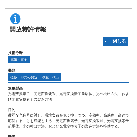
開放特許情報
‐ 閉じる
技術分野
電気・電子
機能
機械・部品の製造
検査・検出
適用製品
光電変換素子、光電変換装置、光電変換素子前駆体、光の検出方法、およ
び光電変換素子の製造方法
目的
微弱な光信号に対し、環境負荷を低く抑えつつ、高効率、高感度、高速で
応答することを可能とする、光電変換素子、光電変換装置、光電変換素子
前駆体、光の検出方法、および光電変換素子の製造方法を提供する。
効果