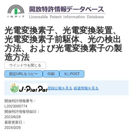
光電変換素子、光電変換装置、
光電変換素子前駆体、光の検出
方法、および光電変換素子の製
造方法
ウインドウを閉じる
固定URLをコピー
印刷
XにPOST
登録公報を見る
経過情報を見る
開放特許情報番号：
L2023000774
開放特許情報登録日：
2023/6/28
最新更新日：
2024/3/26