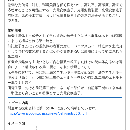
微弱な光信号に対し、環境負荷を低く抑えつつ、高効率、高感度、高速で
応答することを可能とする、光電変換素子、光電変換装置、光電変換素子
前駆体、光の検出方法、および光電変換素子の製造方法を提供することが
できる。
技術概要
無機半導体を主成分として含む複数の粒子またはその凝集体あるいは薄膜
によって構成される第一層と、
前記粒子またはその凝集体の表面に対し、ペロブスカイト構造体を主成分
として含む複数の粒子またはその凝集体あるいは薄膜によって構成される
第二層と、
有機金属錯体を主成分として含む複数の粒子またはその凝集体あるいは薄
膜によって構成される第三層と、を順に積層してなり、
伝導帯において、前記第二層のエネルギー準位が前記第一層のエネルギー
準位より高く、かつ前記第三層のエネルギー準位が前記第二層のエネルギ
ー準位より高く、
価電子帯における前記第二層のエネルギー準位が、前記第三層のエネルギ
ー準位より高いことを特徴とする光電変換素子。
アピール内容
関連する技術資料は以下のURLにおいて掲載しています。
https://www.jst.go.jp/chizai/news/oshigijutsu36.html
イメージ図