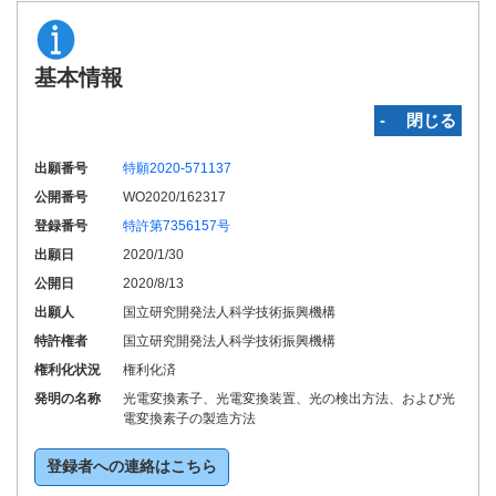
基本情報
‐ 閉じる
出願番号
特願2020-571137
公開番号
WO2020/162317
登録番号
特許第7356157号
出願日
2020/1/30
公開日
2020/8/13
出願人
国立研究開発法人科学技術振興機構
特許権者
国立研究開発法人科学技術振興機構
権利化状況
権利化済
発明の名称
光電変換素子、光電変換装置、光の検出方法、および光
電変換素子の製造方法
登録者への連絡はこちら