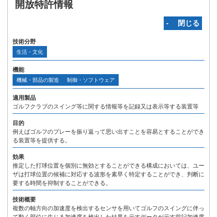
開放特許情報
‐ 閉じる
技術分野
生活・文化
機能
機械・部品の製造
制御・ソフトウェア
適用製品
ゴルフクラブのスイング等に関する情報等を記録又は表示等する装置等
目的
例えばゴルフのプレーを振り返って思い出すことを容易とすることができ
る装置等を提供する。
効果
推定した打球位置を個別に無効とすることができる構成においては、ユー
ザは打球位置の候補に対応する波形を素早く特定することができ、判断に
要する時間を抑制することができる。
技術概要
複数の軸方向の加速度を検出するセンサを用いてゴルフのスイングに伴っ