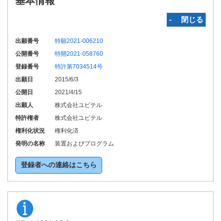
基本情報
‐ 閉じる
出願番号
特願2021-006210
公開番号
特開2021-058760
登録番号
特許第7034514号
出願日
2015/6/3
公開日
2021/4/15
出願人
株式会社ユピテル
特許権者
株式会社ユピテル
権利化状況
権利化済
発明の名称
装置およびプログラム
登録者への連絡はこちら