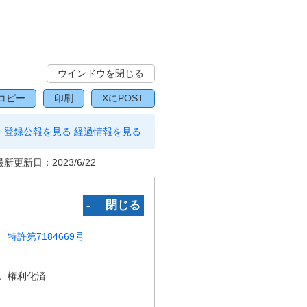
ウインドウを閉じる
コピー
印刷
XにPOST
る
登録公報を見る
経過情報を見る
最新更新日：
2023/6/22
‐ 閉じる
特許第7184669号
況
権利化済