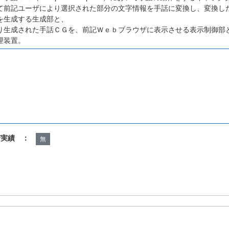
て前記ユーザにより選択された部分の文字情報を手話に変換し、変換し
を生成する生成部と、
り生成された手話ＣＧを、前記Ｗｅｂブラウザに表示させる表示制御部
理装置。
諾実績 ：
無