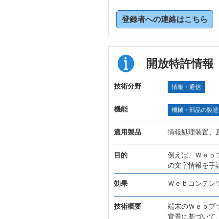
登録者への連絡はこちら
開放特許情報
技術分野
情報・通信
機能
機械・部品の製造
適用製品
情報処理装置、
目的
例えば、Ｗｅｂ
の文字情報を手
効果
Ｗｅｂコンテン
技術概要
端末のＷｅｂブ
背景に基づいて、