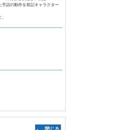
た手話の動作を前記キャラクター
と、
‐ 閉じる