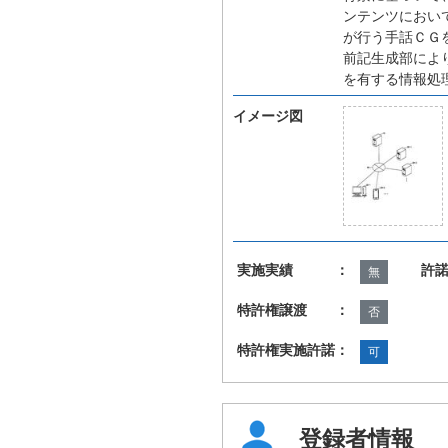
ンテンツにおい
が行う手話ＣＧ
前記生成部によ
を有する情報処
イメージ図
実施実績 ：
許
無
特許権譲渡 ：
否
特許権実施許諾：
可
登録者情報