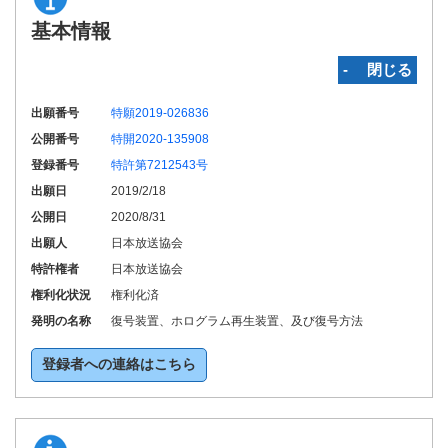
基本情報
‐ 閉じる
出願番号
特願2019-026836
公開番号
特開2020-135908
登録番号
特許第7212543号
出願日
2019/2/18
公開日
2020/8/31
出願人
日本放送協会
特許権者
日本放送協会
権利化状況
権利化済
発明の名称
復号装置、ホログラム再生装置、及び復号方法
登録者への連絡はこちら