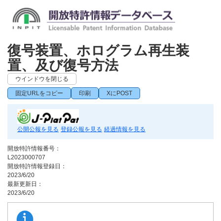
復号装置、ホログラム再生装
置、及び復号方法
ウインドウを閉じる
固定URLをコピー
印刷
XにPOST
公開公報を見る
登録公報を見る
経過情報を見る
開放特許情報番号：
L2023000707
開放特許情報登録日：
2023/6/20
最新更新日：
2023/6/20