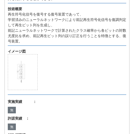
技術概要
再生符号化信号を復号する復号装置であって、
学習済みのニューラルネットワークにより前記再生符号化信号を復調判定
して再生ビット列を生成し、
前記ニューラルネットワークで計算されたクラス確率から各ビットの対数
尤度比を求め、前記再生ビット列の誤り訂正を行うことを特徴とする、復
号装置。
イメージ図
実施実績 ：
無
許諾実績 ：
無