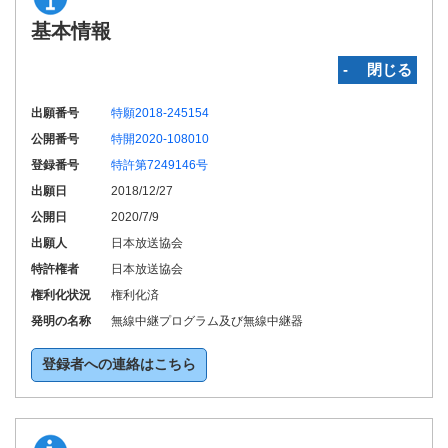
基本情報
‐ 閉じる
出願番号
特願2018-245154
公開番号
特開2020-108010
登録番号
特許第7249146号
出願日
2018/12/27
公開日
2020/7/9
出願人
日本放送協会
特許権者
日本放送協会
権利化状況
権利化済
発明の名称
無線中継プログラム及び無線中継器
登録者への連絡はこちら