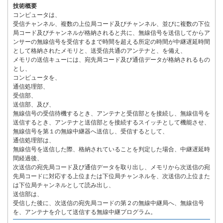
技術概要
コンピュータは、
受信チャンネル、複数の上位局コード及びチャンネル、並びに複数の下位
局コード及びチャンネルが格納されると共に、無線信号を送信してからア
ンサーの無線信号を受信するまで時間を超える所定の時間が中継遅延時間
として格納されたメモリと、送受信共通のアンテナと、を備え、
メモリの送信キューには、宛先局コード及び通信データが格納されるもの
とし、
コンピュータを、
通信処理部、
受信部、
送信部、及び、
無線信号の受信待機するとき、アンテナと受信部とを接続し、無線信号を
送信するとき、アンテナと送信部とを接続するスイッチとして機能させ、
無線信号を第１の無線中継器へ送信し、受信するとして、
通信処理部は、
無線信号を送信した際、格納されていることを判定した場合、中継遅延時
間経過後、
次送信の宛先局コード及び通信データを取り出し、メモリから次送信の宛
先局コードに対応する上位または下位局チャンネルを、次送信の上位また
は下位局チャンネルとして読み出し、
送信部は、
受信した後に、次送信の宛先局コードの第２の無線中継局へ、無線信号
を、アンテナを介して送信する無線中継プログラム。