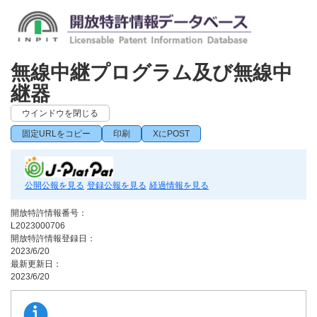
無線中継プログラム及び無線中
継器
ウインドウを閉じる
固定URLをコピー
印刷
XにPOST
公開公報を見る
登録公報を見る
経過情報を見る
開放特許情報番号：
L2023000706
開放特許情報登録日：
2023/6/20
最新更新日：
2023/6/20