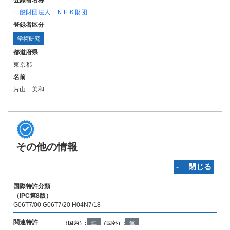
登録者名称
一般財団法人 ＮＨＫ財団
登録者区分
学術研究
都道府県
東京都
名前
片山 美和
その他の情報
‐ 閉じる
国際特許分類
（IPC第8版）
G06T7/00 G06T7/20 H04N7/18
関連特許
（国内）:
無
（国外）:
無