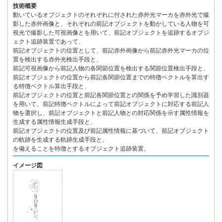
技術概要
動いているオブジェクトのそれぞれに付された赤外光マーカを赤外光で撮
影した赤外画像と、それぞれの前記オブジェクトを動かしている人物を可
視光で撮影した可視画像とを用いて、前記オブジェクトを追跡するオブジ
ェクト追跡装置であって、
前記オブジェクトの位置として、前記赤外画像から前記赤外光マーカの位
置を検出する赤外光検出手段と、
前記可視画像から前記人物の各関節位置を検出する関節位置検出手段と、
前記オブジェクトの位置から前記各関節位置までの特徴ベクトルを算出す
る特徴ベクトル算出手段と、
前記オブジェクトの位置と前記各関節位置との関係を予め学習した識別器
を用いて、前記特徴ベクトルによって前記オブジェクトに対応する前記人
物を選択し、前記オブジェクトと前記人物との対応関係を示す属性情報を
生成する属性情報生成手段と、
前記オブジェクトの位置及び前記属性情報に基づいて、前記オブジェクト
の軌跡を生成する軌跡生成手段と、
を備えることを特徴とするオブジェクト追跡装置。
イメージ図