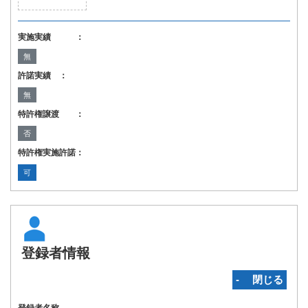
実施実績 ：
無
許諾実績 ：
無
特許権譲渡 ：
否
特許権実施許諾：
可
登録者情報
‐ 閉じる