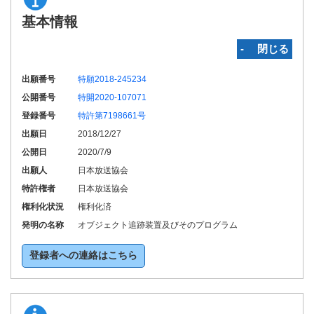
基本情報
‐ 閉じる
出願番号
特願2018-245234
公開番号
特開2020-107071
登録番号
特許第7198661号
出願日
2018/12/27
公開日
2020/7/9
出願人
日本放送協会
特許権者
日本放送協会
権利化状況
権利化済
発明の名称
オブジェクト追跡装置及びそのプログラム
登録者への連絡はこちら