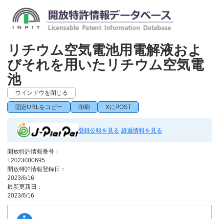
リチウム空気電池用電解液およ
びそれを用いたリチウム空気電
池
ウインドウを閉じる
固定URLをコピー
印刷
XにPOST
登録公報を見る
経過情報を見る
開放特許情報番号：
L2023000695
開放特許情報登録日：
2023/6/16
最新更新日：
2023/6/16