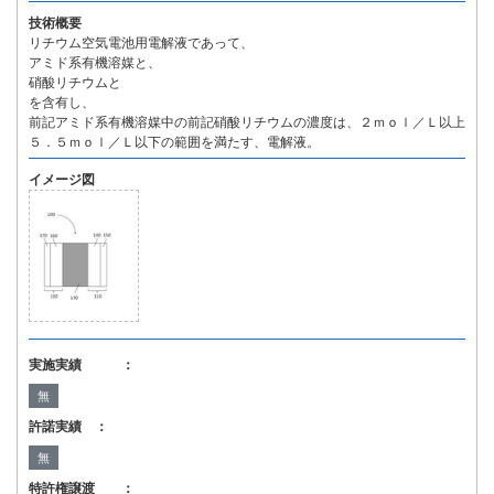
技術概要
リチウム空気電池用電解液であって、
アミド系有機溶媒と、
硝酸リチウムと
を含有し、
前記アミド系有機溶媒中の前記硝酸リチウムの濃度は、２ｍｏｌ／Ｌ以上
５．５ｍｏｌ／Ｌ以下の範囲を満たす、電解液。
イメージ図
実施実績 ：
無
許諾実績 ：
無
特許権譲渡 ：