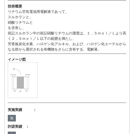
技術概要
リチウム空気電池用電解液であって、
スルホランと、
硝酸リチウムと
を含有し、
前記スルホラン中の前記硝酸リチウムの濃度は、１．５ｍｏｌ／Ｌより高
く２．５ｍｏｌ／Ｌ以下の範囲を満たし、
芳香族炭化水素、ハロゲン化アルキル、および、ハロゲン化エーテルから
なる群から選択される有機物をさらに含有する、電解液。
イメージ図
実施実績 ：
無
許諾実績 ：