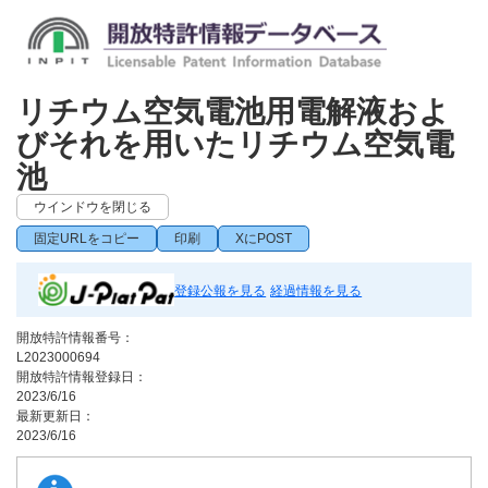
リチウム空気電池用電解液およ
びそれを用いたリチウム空気電
池
ウインドウを閉じる
固定URLをコピー
印刷
XにPOST
登録公報を見る
経過情報を見る
開放特許情報番号：
L2023000694
開放特許情報登録日：
2023/6/16
最新更新日：
2023/6/16