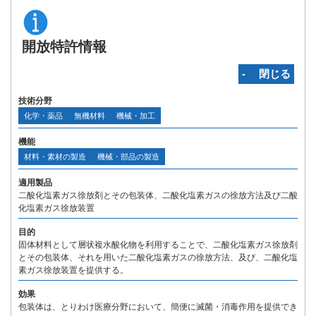
開放特許情報
‐ 閉じる
技術分野
化学・薬品
無機材料
機械・加工
機能
材料・素材の製造
機械・部品の製造
適用製品
二酸化塩素ガス徐放剤とその包装体、二酸化塩素ガスの徐放方法及び二酸
化塩素ガス徐放装置
目的
固体材料として層状複水酸化物を利用することで、二酸化塩素ガス徐放剤
とその包装体、それを用いた二酸化塩素ガスの徐放方法、及び、二酸化塩
素ガス徐放装置を提供する。
効果
包装体は、とりわけ医療分野において、簡便に滅菌・消毒作用を提供でき