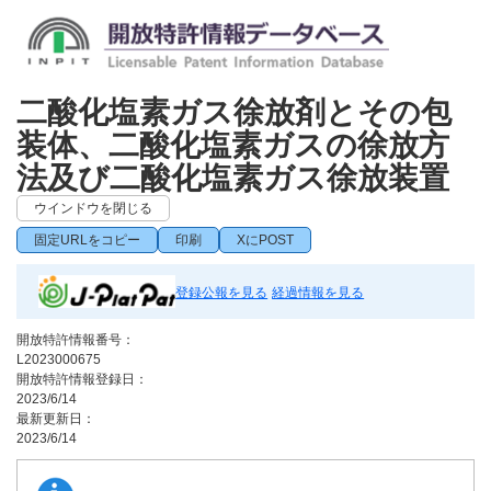
二酸化塩素ガス徐放剤とその包
装体、二酸化塩素ガスの徐放方
法及び二酸化塩素ガス徐放装置
ウインドウを閉じる
固定URLをコピー
印刷
XにPOST
登録公報を見る
経過情報を見る
開放特許情報番号：
L2023000675
開放特許情報登録日：
2023/6/14
最新更新日：
2023/6/14