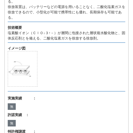
る。
徐放装置は、バッテリーなどの電源を用いることなく、二酸化塩素ガスを
徐放できるので、小型化が可能で携帯性にも優れ、長期保存も可能であ
る。
技術概要
塩素酸イオン（ＣｌＯ↓３↑－）が層間に包接された層状複水酸化物と、固
体反応剤とを備える、二酸化塩素ガスを徐放する徐放剤。
イメージ図
実施実績 ：
無
許諾実績 ：
無
特許権譲渡 ：