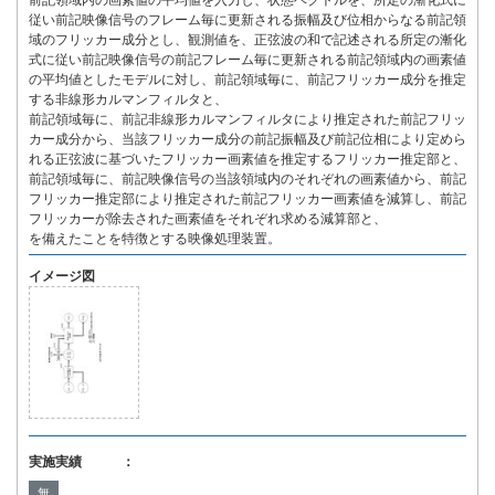
前記領域内の画素値の平均値を入力し、状態ベクトルを、所定の漸化式に
従い前記映像信号のフレーム毎に更新される振幅及び位相からなる前記領
域のフリッカー成分とし、観測値を、正弦波の和で記述される所定の漸化
式に従い前記映像信号の前記フレーム毎に更新される前記領域内の画素値
の平均値としたモデルに対し、前記領域毎に、前記フリッカー成分を推定
する非線形カルマンフィルタと、
前記領域毎に、前記非線形カルマンフィルタにより推定された前記フリッ
カー成分から、当該フリッカー成分の前記振幅及び前記位相により定めら
れる正弦波に基づいたフリッカー画素値を推定するフリッカー推定部と、
前記領域毎に、前記映像信号の当該領域内のそれぞれの画素値から、前記
フリッカー推定部により推定された前記フリッカー画素値を減算し、前記
フリッカーが除去された画素値をそれぞれ求める減算部と、
を備えたことを特徴とする映像処理装置。
イメージ図
実施実績 ：
無