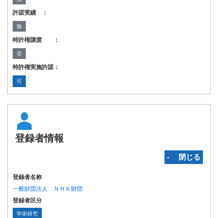
許諾実績 ：
無
特許権譲渡 ：
否
特許権実施許諾：
可
登録者情報
‐ 閉じる
登録者名称
一般財団法人 ＮＨＫ財団
登録者区分
学術研究