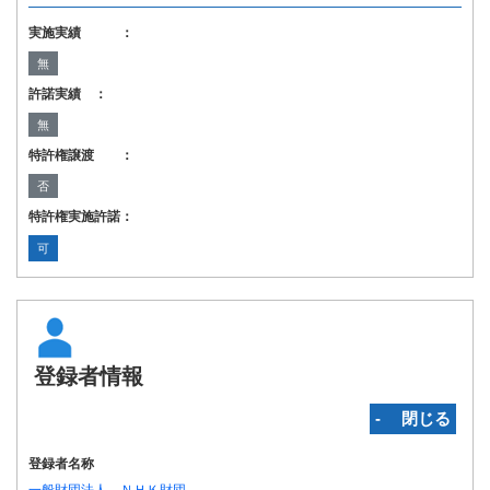
実施実績 ：
無
許諾実績 ：
無
特許権譲渡 ：
否
特許権実施許諾：
可
登録者情報
‐ 閉じる
登録者名称