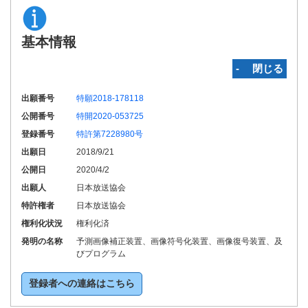
基本情報
‐ 閉じる
出願番号
特願2018-178118
公開番号
特開2020-053725
登録番号
特許第7228980号
出願日
2018/9/21
公開日
2020/4/2
出願人
日本放送協会
特許権者
日本放送協会
権利化状況
権利化済
発明の名称
予測画像補正装置、画像符号化装置、画像復号装置、及
びプログラム
登録者への連絡はこちら