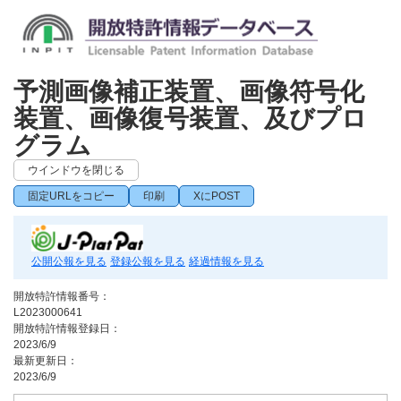
予測画像補正装置、画像符号化
装置、画像復号装置、及びプロ
グラム
ウインドウを閉じる
固定URLをコピー
印刷
XにPOST
公開公報を見る
登録公報を見る
経過情報を見る
開放特許情報番号：
L2023000641
開放特許情報登録日：
2023/6/9
最新更新日：
2023/6/9