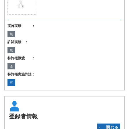
実施実績 ：
無
許諾実績 ：
無
特許権譲渡 ：
否
特許権実施許諾：
可
登録者情報
‐ 閉じる