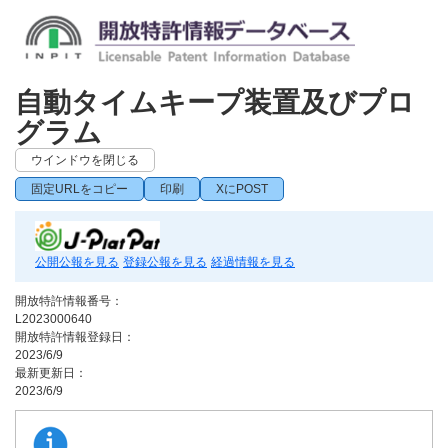
自動タイムキープ装置及びプロ
グラム
ウインドウを閉じる
固定URLをコピー
印刷
XにPOST
公開公報を見る
登録公報を見る
経過情報を見る
開放特許情報番号：
L2023000640
開放特許情報登録日：
2023/6/9
最新更新日：
2023/6/9