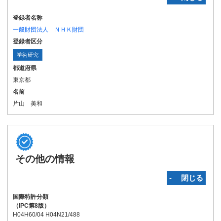
登録者名称
一般財団法人 ＮＨＫ財団
登録者区分
学術研究
都道府県
東京都
名前
片山 美和
その他の情報
‐ 閉じる
国際特許分類
（IPC第8版）
H04H60/04 H04N21/488