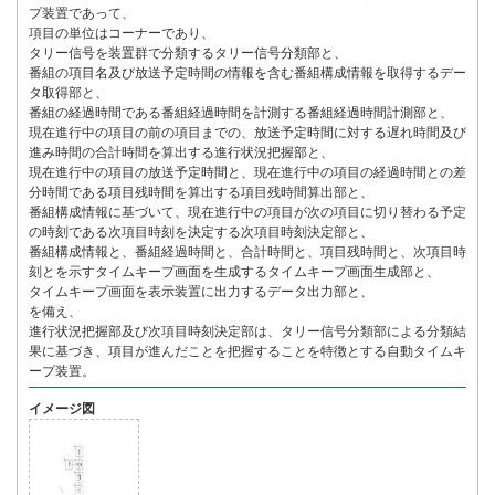
プ装置であって、
項目の単位はコーナーであり、
タリー信号を装置群で分類するタリー信号分類部と、
番組の項目名及び放送予定時間の情報を含む番組構成情報を取得するデー
タ取得部と、
番組の経過時間である番組経過時間を計測する番組経過時間計測部と、
現在進行中の項目の前の項目までの、放送予定時間に対する遅れ時間及び
進み時間の合計時間を算出する進行状況把握部と、
現在進行中の項目の放送予定時間と、現在進行中の項目の経過時間との差
分時間である項目残時間を算出する項目残時間算出部と、
番組構成情報に基づいて、現在進行中の項目が次の項目に切り替わる予定
の時刻である次項目時刻を決定する次項目時刻決定部と、
番組構成情報と、番組経過時間と、合計時間と、項目残時間と、次項目時
刻とを示すタイムキープ画面を生成するタイムキープ画面生成部と、
タイムキープ画面を表示装置に出力するデータ出力部と、
を備え、
進行状況把握部及び次項目時刻決定部は、タリー信号分類部による分類結
果に基づき、項目が進んだことを把握することを特徴とする自動タイムキ
ープ装置。
イメージ図