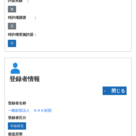
許諾実績 ：
無
特許権譲渡 ：
否
特許権実施許諾：
可
登録者情報
‐ 閉じる
登録者名称
一般財団法人 ＮＨＫ財団
登録者区分
学術研究
都道府県