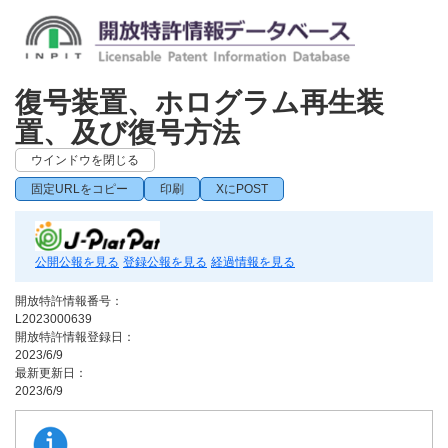
復号装置、ホログラム再生装
置、及び復号方法
ウインドウを閉じる
固定URLをコピー
印刷
XにPOST
公開公報を見る
登録公報を見る
経過情報を見る
開放特許情報番号：
L2023000639
開放特許情報登録日：
2023/6/9
最新更新日：
2023/6/9