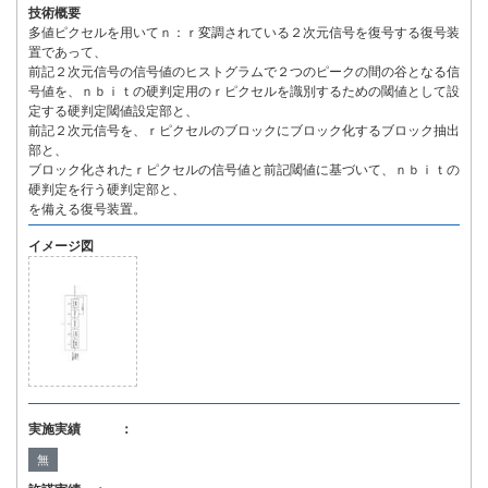
技術概要
多値ピクセルを用いてｎ：ｒ変調されている２次元信号を復号する復号装
置であって、
前記２次元信号の信号値のヒストグラムで２つのピークの間の谷となる信
号値を、ｎｂｉｔの硬判定用のｒピクセルを識別するための閾値として設
定する硬判定閾値設定部と、
前記２次元信号を、ｒピクセルのブロックにブロック化するブロック抽出
部と、
ブロック化されたｒピクセルの信号値と前記閾値に基づいて、ｎｂｉｔの
硬判定を行う硬判定部と、
を備える復号装置。
イメージ図
実施実績 ：
無