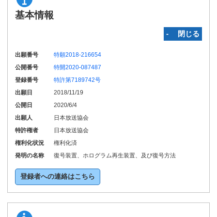
基本情報
‐ 閉じる
出願番号
特願2018-216654
公開番号
特開2020-087487
登録番号
特許第7189742号
出願日
2018/11/19
公開日
2020/6/4
出願人
日本放送協会
特許権者
日本放送協会
権利化状況
権利化済
発明の名称
復号装置、ホログラム再生装置、及び復号方法
登録者への連絡はこちら