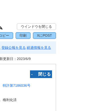
ム
ウインドウを閉じる
コピー
印刷
XにPOST
る
登録公報を見る
経過情報を見る
新更新日：
2023/6/9
‐ 閉じる
特許第7186036号
況
権利化済