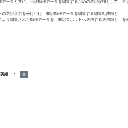
作データと共に、当該動作データを編集するための選択候補として、テ
トの選択入力を受け付け、前記動作データを編集する編集処理部と、
により編集された動作データを、前記ロボットへ送信する送信部と、を
諾実績 ：
無