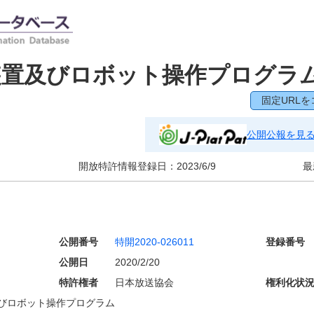
装置及びロボット操作プログラ
固定URLを
公開公報を見
開放特許情報登録日：
2023/6/9
最
公開番号
特開2020-026011
登録番号
公開日
2020/2/20
特許権者
日本放送協会
権利化状
びロボット操作プログラム