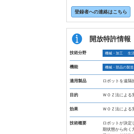
登録者への連絡はこちら
開放特許情報
技術分野
機械・加工
生
機能
機械・部品の製造
適用製品
ロボットを遠隔
目的
ＷＯＺ法による
効果
ＷＯＺ法による
技術概要
ロボットが決定
期状態から向く