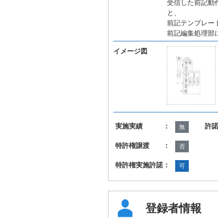
受信した前記動
と、
前記テンプレー
前記編集処理部
イメージ図
実施実績 ：
許
無
特許権譲渡 ：
否
特許権実施許諾：
可
登録者情報