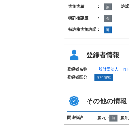
実施実績 ：
許
無
特許権譲渡 ：
否
特許権実施許諾：
可
登録者情報
登録者名称
一般財団法人 Ｎ
登録者区分
学術研究
その他の情報
国際特許分類
G06T7/00
（IPC第8版）