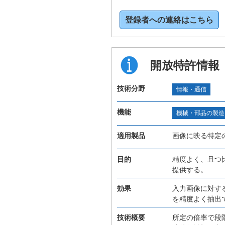
登録者への連絡はこちら
開放特許情報
技術分野
情報・通信
機能
機械・部品の製造
適用製品
画像に映る特定
目的
精度よく、且つ
提供する。
効果
入力画像に対す
を精度よく抽出
技術概要
所定の倍率で段