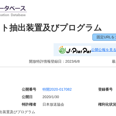
クト抽出装置及びプログラム
固定URLを
公開公報を見
開放特許情報登録日：
2023/6/8
最
公開番号
特開2020-017082
登録番号
公開日
2020/1/30
特許権者
日本放送協会
権利化状
出装置及びプログラム