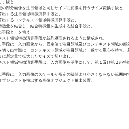
し手段と、
域の部分画像を注目領域と同じサイズに変換を行うサイズ変換手段と、
算出する注目領域特徴演算手段と、
算出するコンテキスト領域特徴演算手段と、
特徴量を結合し、結合特徴量を生成する結合手段と、
出手段と、を備え、
キスト領域特徴演算手段が並列処理されるように構成され、
し手段は、入力画像から、固定値で注目領域及びコンテキスト領域の部
を切り出す際に、コンテキスト領域が注目領域と一致する重心を持ち、
うに所定量で拡大したサイズで切り出し、
キスト領域特徴演算手段は、入力画像を基準にして、第１及び第２の特
出手段は、入力画像のスケールが所定の閾値より小さくならない範囲内
オブジェクトを抽出する画像オブジェクト抽出装置。