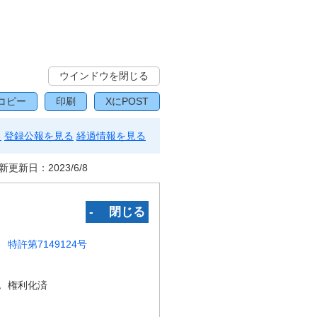
ウインドウを閉じる
コピー
印刷
XにPOST
る
登録公報を見る
経過情報を見る
新更新日：
2023/6/8
‐ 閉じる
特許第7149124号
況
権利化済