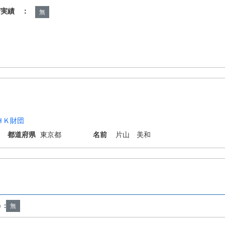
諾実績 ：
無
ＨＫ財団
都道府県
東京都
名前
片山 美和