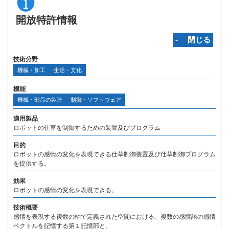
開放特許情報
‐ 閉じる
技術分野
機械・加工
生活・文化
機能
機械・部品の製造
制御・ソフトウェア
適用製品
ロボットの仕草を制御するための装置及びプログラム
目的
ロボットの感情の変化を表現できる仕草制御装置及び仕草制御プログラム
を提供する。
効果
ロボットの感情の変化を表現できる。
技術概要
感情を表現する複数の軸で定義された空間における、複数の感情語の感情
ベクトルを記憶する第１記憶部と、