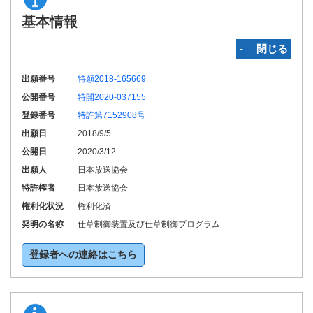
基本情報
‐ 閉じる
出願番号
特願2018-165669
公開番号
特開2020-037155
登録番号
特許第7152908号
出願日
2018/9/5
公開日
2020/3/12
出願人
日本放送協会
特許権者
日本放送協会
権利化状況
権利化済
発明の名称
仕草制御装置及び仕草制御プログラム
登録者への連絡はこちら