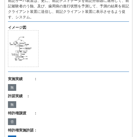
前記サーバ装置は、更に、前記テストデータを前記分類器に適用して、前
記被験者のう蝕、及び、歯周病の進行状態を予測して、予測の結果を前記
クライアント装置に送信し、前記クライアント装置に表示させるよう促
す、システム。
イメージ図
実施実績 ：
無
許諾実績 ：
無
特許権譲渡 ：
否
特許権実施許諾：