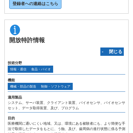
登録者への連絡はこちら
開放特許情報
‐ 閉じる
技術分野
情報・通信
食品・バイオ
機能
機械・部品の製造
制御・ソフトウェア
適用製品
システム、サーバ装置、クライアント装置、バイオセンサ、バイオセンサ
セット、データ取得装置、及び、プログラム
目的
医療機関に通いにくい地域、又は、環境にある被験者にも、より簡便な手
法で取得したデータをもとに、う蝕、及び、歯周病の進行状態に係る予測