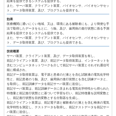
結果を提供できるシステムを提供する。
また、サーバ装置、クライアント装置、バイオセンサ、バイオセンサセッ
ト、データ取得装置、及び、プログラムを提供する。
効果
医療機関に通いにくい地域、又は、環境にある被験者にも、より簡便な手
法で取得したデータをもとに、う蝕、及び、歯周病の進行状態に係る予測
結果を提供できるシステムを提供できる。
また、サーバ装置、クライアント装置、バイオセンサ、バイオセンサセッ
ト、データ取得装置、及び、プログラムも提供できる。
技術概要
サーバ装置、クライアント装置、及び、データ取得装置を有し、
前記クライアント装置、及び、前記データ取得装置は、インターネットを
含むコンピュータネットワークを介して前記サーバ装置とそれぞれ通信可
能に構成され、
前記データ取得装置は、電子源と患者のだ液とを含む試験液の電気化学特
性と、前記患者のう蝕、及び、歯周病の進行状態とを含む訓練データと、
を取得し、前記訓練データを前記サーバ装置に送信し、
前記サーバ装置は、前記訓練データに含まれる電気化学特性から得られた
特徴量と前記進行状態とに基づいて学習を行い、前記特徴量を説明変数と
し、前記進行状態を目的変数とする分類器を生成し、
前記クライアント装置は、前記電子源と被験者のだ液とを含む検体の電気
化学特性を測定し、テストデータを取得し、前記テストデータを前記サー
バ装置に送信し、