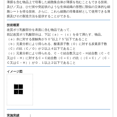
薄膜を含む物品上で培養した細胞集合体が薄膜を包むこともできる技術、
及び／又は、ひだ状や突起状のような生体組織の形態に類似の立体的な細
胞シートを得る技術、さらに、これら細胞の培養基材として使用できる薄
膜及びその製造方法を提供することができる。
技術概要
改質ポリ乳酸部分を表面に含む物品であって、
前記改質ポリ乳酸部分は、下記（ａ）～（ｃ）を全て満たす、物品。
（ａ）水に対する接触角が５０°以上７５°以下であること
（ｂ）元素分析により得られる、酸素原子数（Ｏ）に対する炭素原子数
（Ｃ）の比（Ｃ／Ｏ）が２以上４以下であること
（ｃ）元素分析により得られる、Ｃ－Ｃ結合数又はＣ－Ｈ結合数（Ｃ－Ｃ
又はＣ－Ｈ）に対するＣ＝Ｃ結合数（Ｃ＝Ｃ）の比（（Ｃ＝Ｃ）／（Ｃ－
Ｃ又はＣ－Ｈ））が０．１以上２以下であること
イメージ図
実施実績 ：