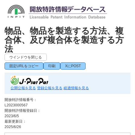
物品、物品を製造する方法、複
合体、及び複合体を製造する方
法
ウインドウを閉じる
固定URLをコピー
印刷
XにPOST
公開公報を見る
登録公報を見る
経過情報を見る
開放特許情報番号：
L2023000567
開放特許情報登録日：
2023/6/5
最新更新日：
2025/6/26