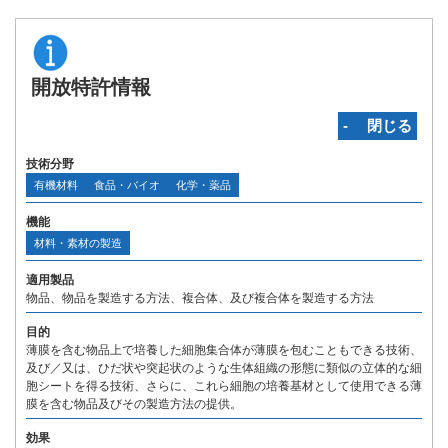
開放特許情報
‐ 閉じる
技術分野
有機材料
食品・バイオ
化学・薬品
機能
材料・素材の製造
適用製品
物品、物品を製造する方法、複合体、及び複合体を製造する方法
目的
薄膜を含む物品上で培養した細胞集合体が薄膜を包むこともできる技術、
及び／又は、ひだ状や突起状のような生体組織の形態に類似の立体的な細
胞シートを得る技術、さらに、これら細胞の培養基材として使用できる薄
膜を含む物品及びその製造方法の提供。
効果