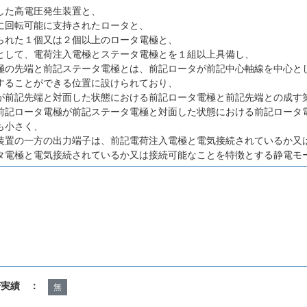
した高電圧発生装置と、
に回転可能に支持されたロータと、
られた１個又は２個以上のロータ電極と、
として、電荷注入電極とステータ電極とを１組以上具備し、
極の先端と前記ステータ電極とは、前記ロータが前記中心軸線を中心と
することができる位置に設けられており、
が前記先端と対面した状態における前記ロータ電極と前記先端との成す
前記ロータ電極が前記ステータ電極と対面した状態における前記ロータ
も小さく、
装置の一方の出力端子は、前記電荷注入電極と電気接続されているか又
タ電極と電気接続されているか又は接続可能なことを特徴とする静電モ
諾実績 ：
無