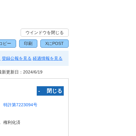
ウインドウを閉じる
コピー
印刷
XにPOST
る
登録公報を見る
経過情報を見る
最新更新日：
2024/6/19
‐ 閉じる
特許第7223094号
況
権利化済