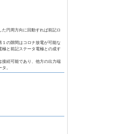
した円周方向に回動すれば前記ロ
第１の隙間はコロナ放電が可能な
電極と前記ステータ電極との成す
は接続可能であり、他方の出力端
ータ。