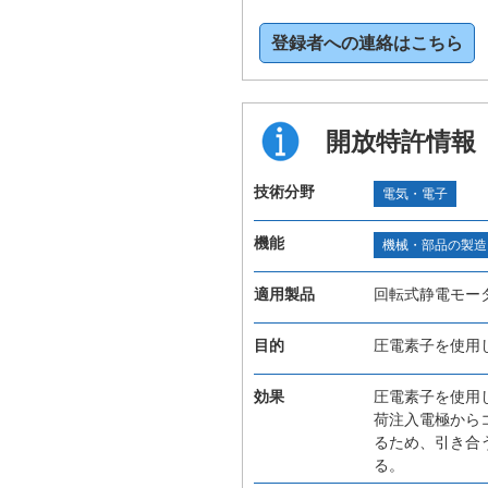
登録者への連絡はこちら
開放特許情報
技術分野
電気・電子
機能
機械・部品の製造
適用製品
回転式静電モー
目的
圧電素子を使用
効果
圧電素子を使用
荷注入電極から
るため、引き合
る。