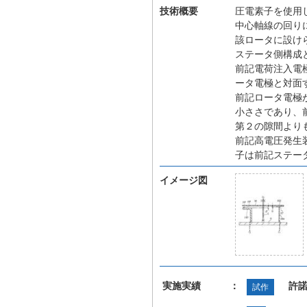
技術概要
圧電素子を使用
中心軸線の回り
該ロータに設け
ステータ側構成
前記電荷注入電
ータ電極と対面
前記ロータ電極
小ささであり、
第２の隙間より
前記高電圧発生
子は前記ステー
イメージ図
実施実績 ：
許
試作