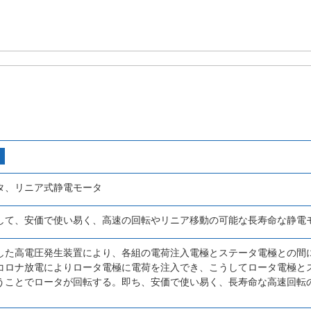
タ、リニア式静電モータ
して、安価で使い易く、高速の回転やリニア移動の可能な長寿命な静電
した高電圧発生装置により、各組の電荷注入電極とステータ電極との間
コロナ放電によりロータ電極に電荷を注入でき、こうしてロータ電極と
うことでロータが回転する。即ち、安価で使い易く、長寿命な高速回転