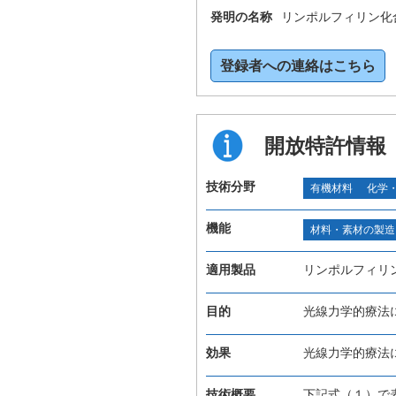
発明の名称
リンポルフィリン化
登録者への連絡はこちら
開放特許情報
技術分野
有機材料
化学
機能
材料・素材の製造
適用製品
リンポルフィリ
目的
光線力学的療法
効果
光線力学的療法
技術概要
下記式（１）で