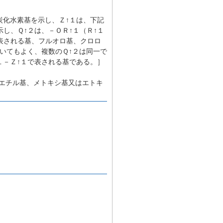
炭化水素基を示し、Ｚ↑１は、下記
し、Ｑ↑２は、－ＯＲ↑１（Ｒ↑１
表される基、フルオロ基、クロロ
いてもよく、複数のＱ↑２は同一で
１－Ｚ↑１で表される基である。］
、エチル基、メトキシ基又はエトキ