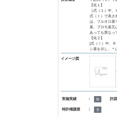
【化１】
［式（１）中、
式（Ｉ）で表さ
は、フルオロ基
基、ブロモ基又
あっても異なっ
【化２】
[式（Ｉ）中、
シ基を示し、＊
イメージ図
実施実績 ：
許
無
特許権譲渡 ：
否