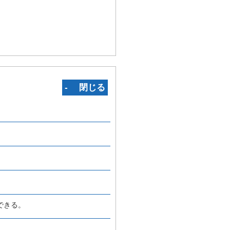
‐ 閉じる
できる。