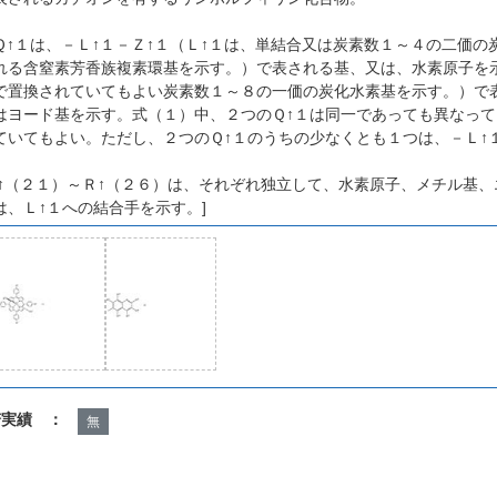
Ｑ↑１は、－Ｌ↑１－Ｚ↑１（Ｌ↑１は、単結合又は炭素数１～４の二価の
れる含窒素芳香族複素環基を示す。）で表される基、又は、水素原子を示
で置換されていてもよい炭素数１～８の一価の炭化水素基を示す。）で
はヨード基を示す。式（１）中、２つのＱ↑１は同一であっても異なって
ていてもよい。ただし、２つのＱ↑１のうちの少なくとも１つは、－Ｌ↑
Ｒ↑（２１）～Ｒ↑（２６）は、それぞれ独立して、水素原子、メチル基
は、Ｌ↑１への結合手を示す。]
諾実績 ：
無