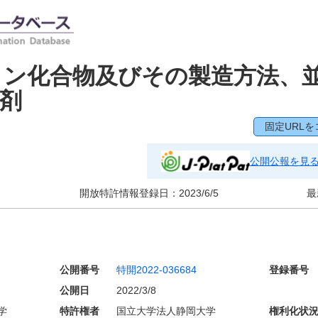
リン化合物及びその製造方法、
剤
固定URLを
公開公報を見
開放特許情報登録日：
2023/6/5
最
公開番号
特開2022-036684
登録番号
公開日
2022/3/8
学
特許権者
国立大学法人静岡大学
権利化状