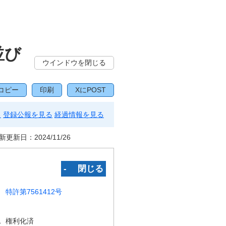
並び
ウインドウを閉じる
コピー
印刷
XにPOST
る
登録公報を見る
経過情報を見る
新更新日：
2024/11/26
‐ 閉じる
特許第7561412号
況
権利化済