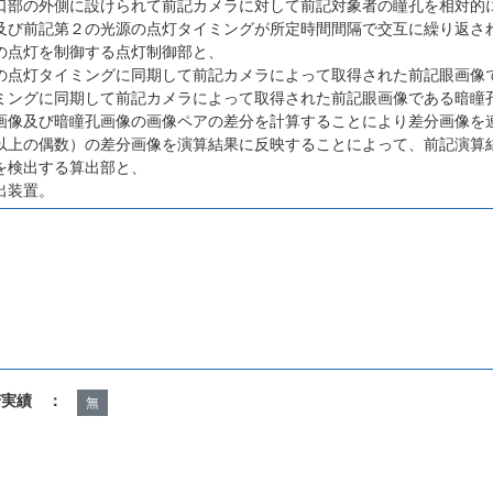
口部の外側に設けられて前記カメラに対して前記対象者の瞳孔を相対的
及び前記第２の光源の点灯タイミングが所定時間間隔で交互に繰り返さ
の点灯を制御する点灯制御部と、
の点灯タイミングに同期して前記カメラによって取得された前記眼画像
ミングに同期して前記カメラによって取得された前記眼画像である暗瞳
画像及び暗瞳孔画像の画像ペアの差分を計算することにより差分画像を
以上の偶数）の差分画像を演算結果に反映することによって、前記演算
を検出する算出部と、
出装置。
諾実績 ：
無