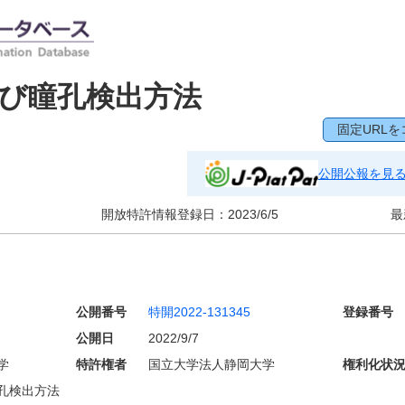
び瞳孔検出方法
固定URLを
公開公報を見
開放特許情報登録日：
2023/6/5
最
公開番号
特開2022-131345
登録番号
公開日
2022/9/7
学
特許権者
国立大学法人静岡大学
権利化状
孔検出方法