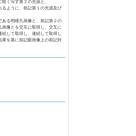
に暗く写す第２の光源と、
れるように、前記第１の光源及び
である明瞳孔画像と、前記第２の
孔画像とを交互に取得し、交互に
連続して取得し、連続して取得し
結果を基に前記眼画像上の前記対