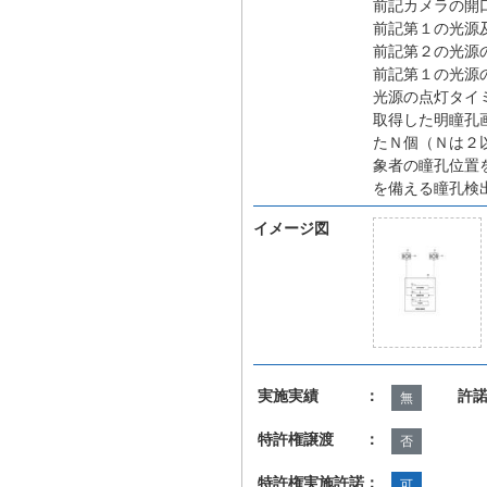
前記カメラの開
前記第１の光源
前記第２の光源
前記第１の光源
光源の点灯タイ
取得した明瞳孔
たＮ個（Ｎは２
象者の瞳孔位置
を備える瞳孔検
イメージ図
実施実績 ：
許
無
特許権譲渡 ：
否
特許権実施許諾：
可