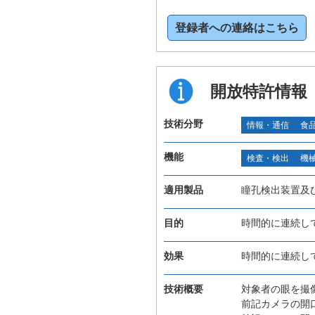
登録者への連絡はこちら
開放特許情報
技術分野
情報・通信
食
機能
検査・検出
機
適用製品
瞳孔検出装置及
目的
時間的に連続し
効果
時間的に連続し
技術概要
対象者の眼を撮
前記カメラの開