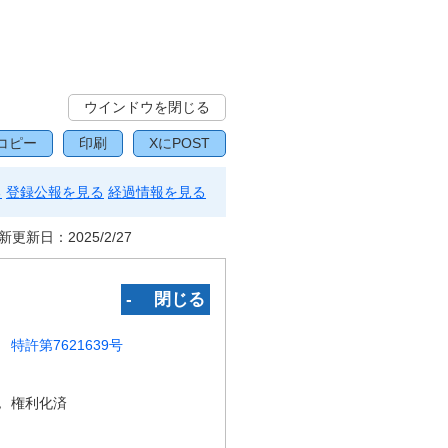
ウインドウを閉じる
コピー
印刷
XにPOST
る
登録公報を見る
経過情報を見る
新更新日：
2025/2/27
‐ 閉じる
特許第7621639号
況
権利化済