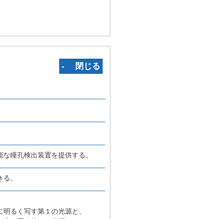
‐ 閉じる
能な瞳孔検出装置を提供する。
きる。
に明るく写す第１の光源と、