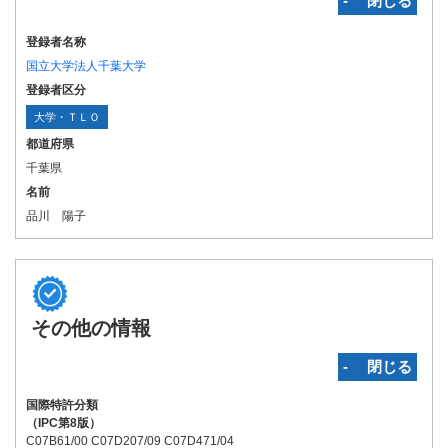
‐ 閉じる
登録者名称
国立大学法人千葉大学
登録者区分
大学・ＴＬＯ
都道府県
千葉県
名前
品川 陽子
その他の情報
‐ 閉じる
国際特許分類
（IPC第8版）
C07B61/00 C07D207/09 C07D471/04