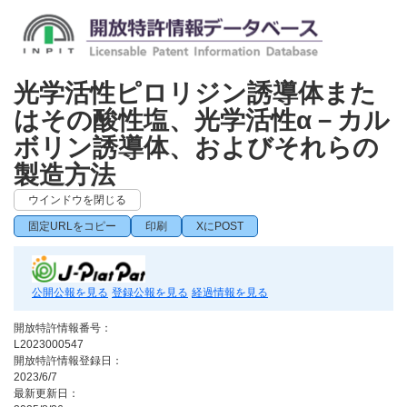
光学活性ピロリジン誘導体また
はその酸性塩、光学活性α－カル
ボリン誘導体、およびそれらの
製造方法
ウインドウを閉じる
固定URLをコピー
印刷
XにPOST
公開公報を見る
登録公報を見る
経過情報を見る
開放特許情報番号：
L2023000547
開放特許情報登録日：
2023/6/7
最新更新日：