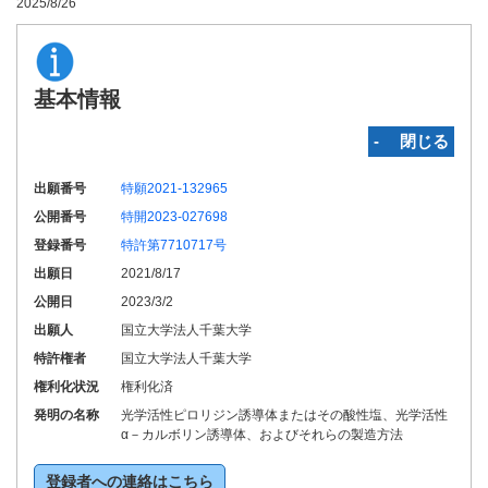
2025/8/26
基本情報
‐ 閉じる
出願番号
特願2021-132965
公開番号
特開2023-027698
登録番号
特許第7710717号
出願日
2021/8/17
公開日
2023/3/2
出願人
国立大学法人千葉大学
特許権者
国立大学法人千葉大学
権利化状況
権利化済
発明の名称
光学活性ピロリジン誘導体またはその酸性塩、光学活性
α－カルボリン誘導体、およびそれらの製造方法
登録者への連絡はこちら