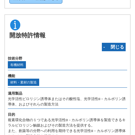
開放特許情報
‐ 閉じる
技術分野
有機材料
機能
材料・素材の製造
適用製品
光学活性ピロリジン誘導体またはその酸性塩、光学活性α－カルボリン誘
導体、およびそれらの製造方法
目的
複素環化合物の１つである光学活性α－カルボリン誘導体を製造できるキ
ラルピロリジン触媒およびその製造方法を提供する。
また、創薬等の分野への利用を期待できる光学活性α－カルボリン誘導体