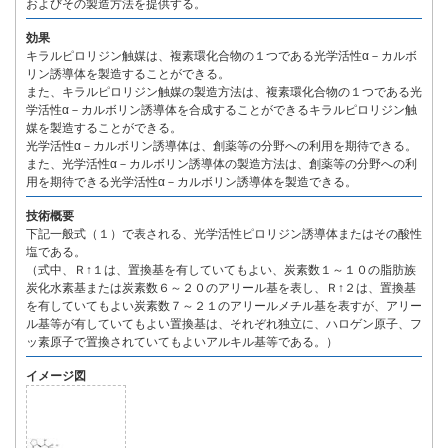
およびその製造方法を提供する。
効果
キラルピロリジン触媒は、複素環化合物の１つである光学活性α－カルボ
リン誘導体を製造することができる。
また、キラルピロリジン触媒の製造方法は、複素環化合物の１つである光
学活性α－カルボリン誘導体を合成することができるキラルピロリジン触
媒を製造することができる。
光学活性α－カルボリン誘導体は、創薬等の分野への利用を期待できる。
また、光学活性α－カルボリン誘導体の製造方法は、創薬等の分野への利
用を期待できる光学活性α－カルボリン誘導体を製造できる。
技術概要
下記一般式（１）で表される、光学活性ピロリジン誘導体またはその酸性
塩である。
（式中、Ｒ↑１は、置換基を有していてもよい、炭素数１～１０の脂肪族
炭化水素基または炭素数６～２０のアリール基を表し、Ｒ↑２は、置換基
を有していてもよい炭素数７～２１のアリールメチル基を表すが、アリー
ル基等が有していてもよい置換基は、それぞれ独立に、ハロゲン原子、フ
ッ素原子で置換されていてもよいアルキル基等である。）
イメージ図