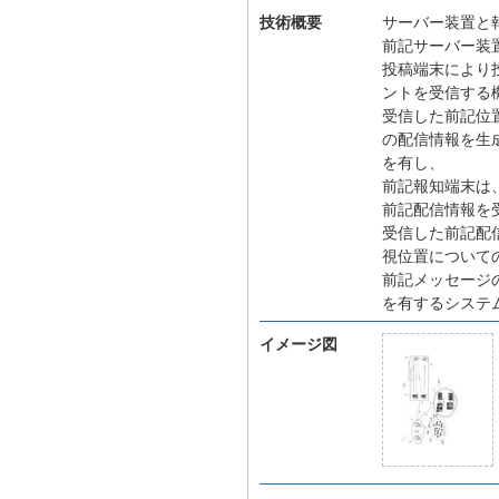
技術概要
サーバー装置と
前記サーバー装
投稿端末により
ントを受信する
受信した前記位
の配信情報を生
を有し、
前記報知端末は
前記配信情報を
受信した前記配
視位置について
前記メッセージ
を有するシステ
イメージ図