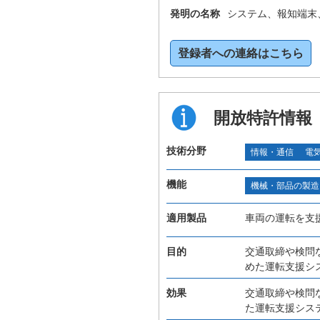
発明の名称
システム、報知端末
登録者への連絡はこちら
開放特許情報
技術分野
情報・通信
電
機能
機械・部品の製造
適用製品
車両の運転を支
目的
交通取締や検問
めた運転支援シ
効果
交通取締や検問
た運転支援シス