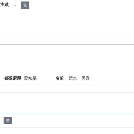
諾実績 ：
無
都道府県
愛知県
名前
清水 勇喜
）:
無