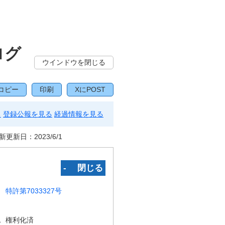
ログ
ウインドウを閉じる
コピー
印刷
XにPOST
る
登録公報を見る
経過情報を見る
新更新日：
2023/6/1
‐ 閉じる
特許第7033327号
況
権利化済