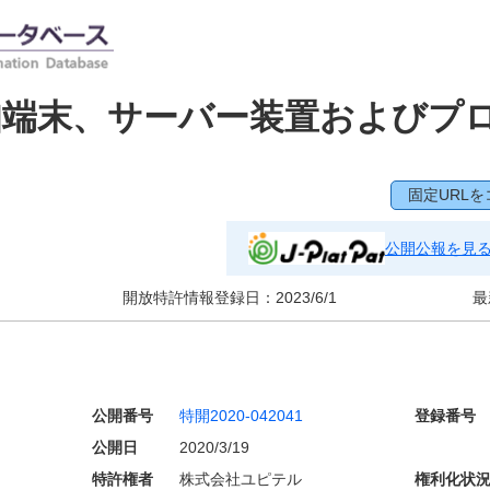
知端末、サーバー装置およびプ
固定URLを
公開公報を見
開放特許情報登録日：
2023/6/1
最
公開番号
特開2020-042041
登録番号
公開日
2020/3/19
特許権者
株式会社ユピテル
権利化状