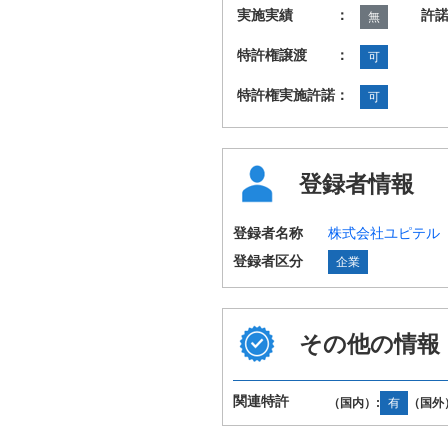
実施実績 ：
許
無
特許権譲渡 ：
可
特許権実施許諾：
可
登録者情報
登録者名称
株式会社ユピテル
登録者区分
企業
その他の情報
関連特許
（国内）:
有
（国外