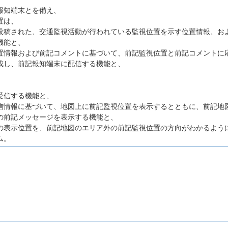
報知端末とを備え、
置は、
投稿された、交通監視活動が行われている監視位置を示す位置情報、お
機能と、
置情報および前記コメントに基づいて、前記監視位置と前記コメントに
成し、前記報知端末に配信する機能と、
、
受信する機能と、
信情報に基づいて、地図上に前記監視位置を表示するとともに、前記地
の前記メッセージを表示する機能と、
の表示位置を、前記地図のエリア外の前記監視位置の方向がわかるよう
ム。