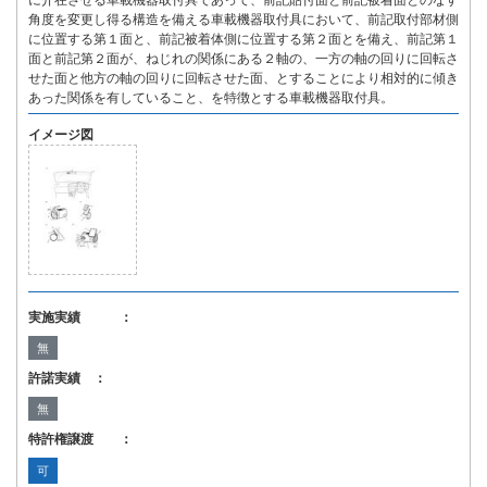
に介在させる車載機器取付具であって、前記貼付面と前記被着面とのなす
角度を変更し得る構造を備える車載機器取付具において、前記取付部材側
に位置する第１面と、前記被着体側に位置する第２面とを備え、前記第１
面と前記第２面が、ねじれの関係にある２軸の、一方の軸の回りに回転さ
せた面と他方の軸の回りに回転させた面、とすることにより相対的に傾き
あった関係を有していること、を特徴とする車載機器取付具。
イメージ図
実施実績 ：
無
許諾実績 ：
無
特許権譲渡 ：
可